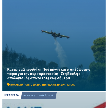
Κατερίνα Σπυριδάκη:Πού πήγαν και τι απέδωσαν οι
πόροι για την πυροπροστασία; – Στη Βουλή ο
Το ΠΑΣΟΚ ζητά πλήρη απολογισμό των χρηματοδοτήσεων από
απολογισμός από το 2019 έως σήμερα
το 2019, στοιχεία για τα προγράμματα «ΑΙΓΙΣ» και AntiNero,
καθώς και απαντήσεις για προσωπικό, οχήματα, ε...
ΒΟΥΛΗ
,
ΠΥΡΟΠΡΟΣΤΑΣΙΑ
,
ΣΠΥΡΙΔΑΚΗ
,
ΠΑΣΟΚ - ΚΙΝΑΛ
ΙΕΡΑΠΕΤΡΑ
07:03 π.μ. - 07/08/2026