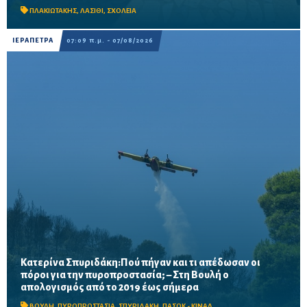
Προβλέπονται ανακαινίσεις αιθουσών, αύλειων και...
ΠΛΑΚΙΩΤΑΚΗΣ
,
ΛΑΣΙΘΙ
,
ΣΧΟΛΕΙΑ
ΙΕΡΑΠΕΤΡΑ
07:09 π.μ. - 07/08/2026
Κατερίνα Σπυριδάκη:Πού πήγαν και τι απέδωσαν οι
πόροι για την πυροπροστασία; – Στη Βουλή ο
Το ΠΑΣΟΚ ζητά πλήρη απολογισμό των χρηματοδοτήσεων από
απολογισμός από το 2019 έως σήμερα
το 2019, στοιχεία για τα προγράμματα «ΑΙΓΙΣ» και AntiNero,
καθώς και απαντήσεις για προσωπικό, οχήματα, ε...
ΒΟΥΛΗ
,
ΠΥΡΟΠΡΟΣΤΑΣΙΑ
,
ΣΠΥΡΙΔΑΚΗ
,
ΠΑΣΟΚ - ΚΙΝΑΛ