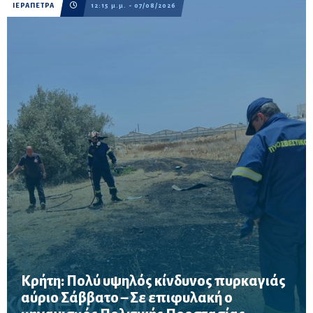
ΙΕΡΑΠΕΤΡΑ
12:15 μ.μ. - 07/08/2026
Κρήτη: Πολύ υψηλός κίνδυνος πυρκαγιάς
αύριο Σάββατο – Σε επιφυλακή ο
Σε επιφυλακή ο μηχανισμός Πολιτικής Προστασίας λόγω πολύ