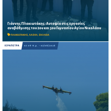
Γιάννης Πλακιωτάκης: Αυτοψία στις εργασίες
Οι παρεμβάσεις του προγράμματος «Μαριέττα Γιαννάκου»
αναβάθμισης του 2ου και 3ου Γυμνασίου Αγίου Νικολάου
αναμένεται να ολοκληρωθούν πριν από τη νέα σχολική χρονιά –
Προβλέπονται ανακαινίσεις αιθουσών, αύλειων και...
ΠΛΑΚΙΩΤΑΚΗΣ
,
ΛΑΣΙΘΙ
,
ΣΧΟΛΕΙΑ
ΙΕΡΑΠΕΤΡΑ
07:09 π.μ. - 07/08/2026