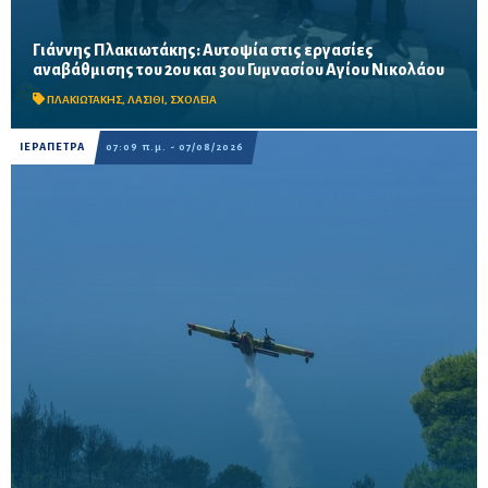
Γιάννης Πλακιωτάκης: Αυτοψία στις εργασίες
Οι παρεμβάσεις του προγράμματος «Μαριέττα Γιαννάκου»
αναβάθμισης του 2ου και 3ου Γυμνασίου Αγίου Νικολάου
αναμένεται να ολοκληρωθούν πριν από τη νέα σχολική χρονιά –
Προβλέπονται ανακαινίσεις αιθουσών, αύλειων και...
ΠΛΑΚΙΩΤΑΚΗΣ
,
ΛΑΣΙΘΙ
,
ΣΧΟΛΕΙΑ
ΙΕΡΑΠΕΤΡΑ
07:09 π.μ. - 07/08/2026