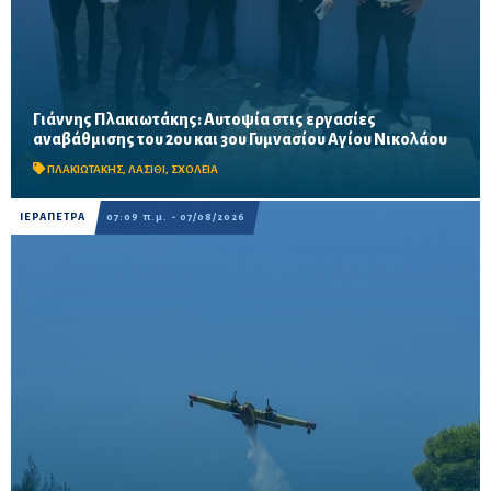
Γιάννης Πλακιωτάκης: Αυτοψία στις εργασίες
Οι παρεμβάσεις του προγράμματος «Μαριέττα Γιαννάκου»
αναβάθμισης του 2ου και 3ου Γυμνασίου Αγίου Νικολάου
αναμένεται να ολοκληρωθούν πριν από τη νέα σχολική χρονιά –
Προβλέπονται ανακαινίσεις αιθουσών, αύλειων και...
ΠΛΑΚΙΩΤΑΚΗΣ
,
ΛΑΣΙΘΙ
,
ΣΧΟΛΕΙΑ
ΙΕΡΑΠΕΤΡΑ
07:09 π.μ. - 07/08/2026