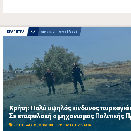
ΙΕΡΑΠΕΤΡΑ
12:15 μ.μ. - 07/08/2026
Κρήτη: Πολύ υψηλός κίνδυνος πυρκαγιάς
Σε επιφυλακή ο μηχανισμός Πολιτικής Προστασίας λόγω πολύ 
Σε επιφυλακή ο μηχανισμός Πολιτικής 
στην Κρήτη το Σάββατο 8 Αυγούστου – Απαγορεύονται η χρήση 
δασικές περιοχές, μεταξύ των οποίω...
ΚΡΗΤΗ
,
ΛΑΣΙΘΙ
,
ΠΟΛΙΤΙΚΗ ΠΡΟΣΤΑΣΙΑ
,
ΠΥΡΚΑΓΙΑ