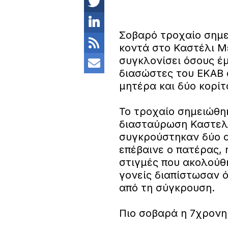
Σοβαρό τροχαίο σημει
κοντά στο Καστέλι Μ
συγκλονίσει όσoυς έμ
διασώστες του ΕΚΑΒ 
μητέρα και δύο κορίτ
Το τροχαίο σημειώθη
διασταύρωση Καστελ
συγκρούστηκαν δύο α
επέβαινε ο πατέρας, η
στιγμές που ακολούθ
γονείς διαπίστωσαν ό
από τη σύγκρουση.
Πιο σοβαρά η 7χρονη