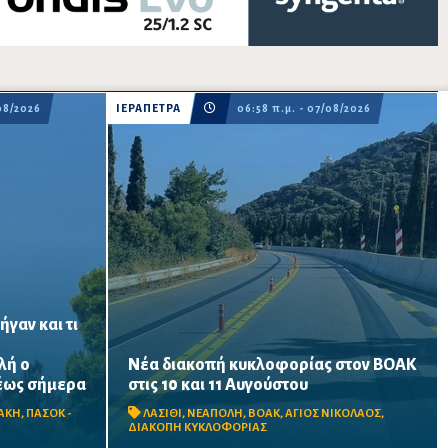
08/2026
ΙΕΡΑΠΕΤΡΑ
06:58 π.μ. - 07/08/2026
γαν και τι
λή ο
Νέα διακοπή κυκλοφορίας στον ΒΟΑΚ
ισμό των
Κλειστό από τις 09:00 έως τις 17:00 το τμήμα
 έως σήμερα
στις 10 και 11 Αυγούστου
, στοιχεία
Αγίου Νικολάου–Νεάπολης, στο ύψος της
ι AntiNero,
γέφυρας Ξηροποτάμου, λόγω
ΑΚΗ
,
ΠΑΣΟΚ -
ΛΑΣΙΘΙ
,
ΝΕΑΠΟΛΗ
,
ΒΟΑΚ
,
ΑΓΙΟΣ ΝΙΚΟΛΑΟΣ
,
οσωπικό,
απομάκρυνσης επισφαλών βραχωδών
ΔΙΑΚΟΠΗ ΚΥΚΛΟΦΟΡΙΑΣ
όγκων.