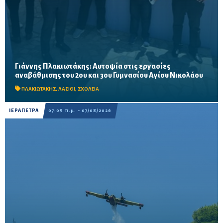
Γιάννης Πλακιωτάκης: Αυτοψία στις εργασίες
Οι παρεμβάσεις του προγράμματος «Μαριέττα Γιαννάκου»
αναβάθμισης του 2ου και 3ου Γυμνασίου Αγίου Νικολάου
αναμένεται να ολοκληρωθούν πριν από τη νέα σχολική χρονιά –
Προβλέπονται ανακαινίσεις αιθουσών, αύλειων και...
ΠΛΑΚΙΩΤΑΚΗΣ
,
ΛΑΣΙΘΙ
,
ΣΧΟΛΕΙΑ
ΙΕΡΑΠΕΤΡΑ
07:09 π.μ. - 07/08/2026