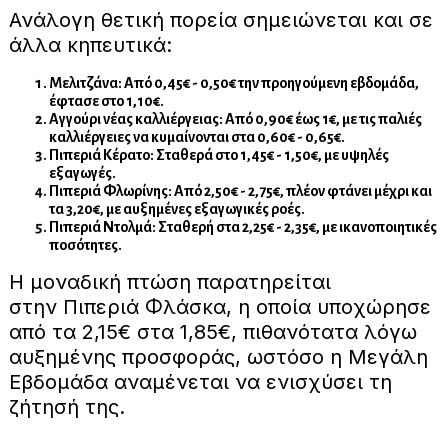
Ανάλογη θετική πορεία σημειώνεται και σε
άλλα κηπευτικά:
Μελιτζάνα: Από 0,45€ - 0,50€ την προηγούμενη εβδομάδα,
έφτασε στο 1,10€.
Αγγούρι νέας καλλιέργειας: Από 0,90€ έως 1€, με τις παλιές
καλλιέργειες να κυμαίνονται στα 0,60€ - 0,65€.
Πιπεριά Κέρατο: Σταθερά στο 1,45€ - 1,50€, με υψηλές
εξαγωγές.
Πιπεριά Φλωρίνης: Από 2,50€ - 2,75€, πλέον φτάνει μέχρι και
τα 3,20€, με αυξημένες εξαγωγικές ροές.
Πιπεριά Ντολμά: Σταθερή στα 2,25€ - 2,35€, με ικανοποιητικές
ποσότητες.
Η μοναδική πτώση παρατηρείται
στην Πιπεριά Φλάσκα, η οποία υποχώρησε
από τα 2,15€ στα 1,85€, πιθανότατα λόγω
αυξημένης προσφοράς, ωστόσο η Μεγάλη
Εβδομάδα αναμένεται να ενισχύσει τη
ζήτησή της.