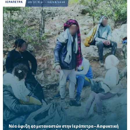
ΙΕΡΑΠΕΤΡΑ
06:51 π.μ. - 06/08/2026
Νέα άφιξη 40 μεταναστών στην Ιεράπετρα – Ασφυκτική
Δύο νέες αφίξεις σε λιγότερο από 24 ώρες αυξάνουν την πίεση