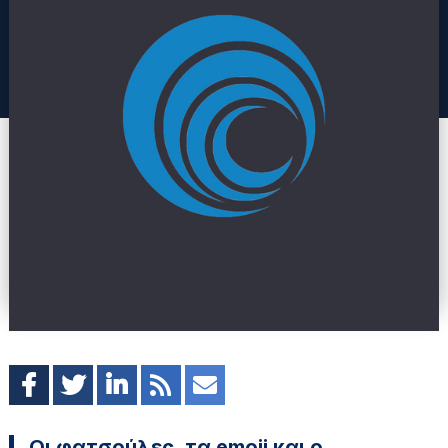
Οι φατσούλες, τα emoji και ο