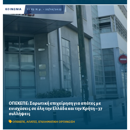
ΚΟΙΝΩΝΙΑ
11:43 π.μ. - 22/10/2025
ΟΠΕΚΕΠΕ: Σαρωτική επιχείρηση για απάτες με
ενισχύσεις σε όλη την Ελλάδα και την Κρήτη – 37
Η Υποδιεύθυνση Αντιμετώπισης Οργανωμένου Εγκλήματος
συλλήψεις
εξαρθρώνει εγκληματική οργάνωση σε όλη την Ελλάδα
ΟΠΕΚΕΠΕ
,
ΑΠΑΤΕΣ
,
ΕΓΚΛΗΜΑΤΙΚΗ ΟΡΓΑΝΩΣΗ