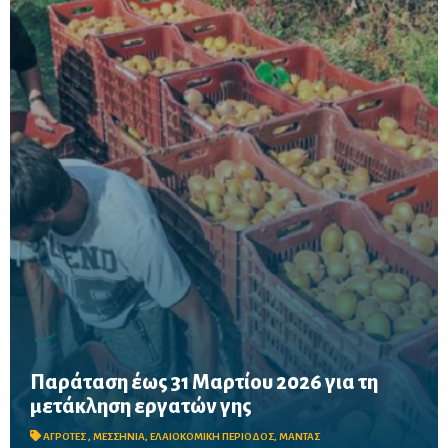
Παράταση έως 31 Μαρτίου 2026 για τη
Παράταση έως 31 Μαρτίου 2026 για τις μετακλήσεις εργατών γης
μετάκληση εργατών γης
– Κυβερνητική παρέμβαση μετά από αίτημα του Περικλή Μαντά
για τη στήριξη της ελαιοκομικής περιόδου στη Μεσσηνία
ΑΓΡΟΤΕΣ
,
ΜΕΣΣΗΝΙΑ
,
ΕΛΑΙΟΚΟΜΙΚΗ ΠΕΡΙΟΔΟΣ
,
ΜΑΝΤΑΣ