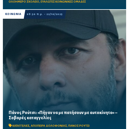
ΟΛΟΗΜΕΡΟ ΣΧΟΛΕΙΟ
,
ΕΥΑΛΩΤΕΣ ΚΟΙΝΩΝΙΚΕΣ ΟΜΑΔΕΣ
ΚΟΙΝΩΝΙΑ
09:30 π.μ. - 22/10/2025
Πάνος Ρούτσι: «Πήγαν να με πατήσουν με αυτοκίνητο» –
Σοβαρές καταγγελίες
Το όχημα δεν έφερε πινακίδες και είχε φιμέ τζάμια
ΚΑΤΑΓΓΕΛΙΕΣ
,
ΑΠΟΠΕΙΡΑ ΔΟΛΟΦΟΝΙΑΣ
,
ΠΑΝΟΣ ΡΟΥΤΣΙ