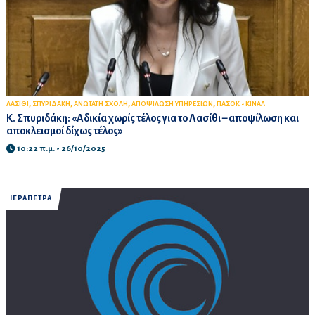
,
,
,
,
ΛΑΣΙΘΙ
ΣΠΥΡΙΔΑΚΗ
ΑΝΩΤΑΤΗ ΣΧΟΛΗ
ΑΠΟΨΙΛΩΣΗ ΥΠΗΡΕΣΙΩΝ
ΠΑΣΟΚ - ΚΙΝΑΛ
Κ. Σπυριδάκη: «Αδικία χωρίς τέλος για το Λασίθι – αποψίλωση και
αποκλεισμοί δίχως τέλος»
10:22 π.μ. - 26/10/2025
ΙΕΡΑΠΕΤΡΑ