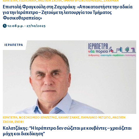
,
,
,
,
ΙΕΡΑΠΕΤΡΑ
ΓΕΩΠΟΝΙΚΗ
ΑΝΩΤΑΤΗ ΣΧΟΛΗ
ΤΜΗΜΑ ΦΥΣΙΚΟΘΕΡΑΠΕΙΑΣ
ΖΑΧΑΡΑΚΗ
Επιστολή Φραγκούλη στη Ζαχαράκη: «Αποκαταστήστε την αδικία
για την Ιεράπετρα – Ζητούμε τη λειτουργία του Τμήματος
Φυσικοθεραπείας»
12:08 μ.μ. - 27/10/2025
ΙΕΡΑΠΕΤΡΑ
,
,
,
,
ΙΕΡΑΠΕΤΡΑ
ΝΟΣΟΚΟΜΕΙΟ ΙΕΡΑΠΕΤΡΑΣ
ΚΑΛΑΝΤΖΑΚΗΣ
ΠΑΡΑΛΙΑΚΟ ΜΕΤΩΠΟ
ΑΝΩΤΑΤΗ
,
ΣΧΟΛΗ
ΕΝΕΦΙ
Καλατζάκης: “Η Ιεράπετρα δεν σώζεται με κουβέντες – χρειάζεται
μάχη και διεκδίκηση”