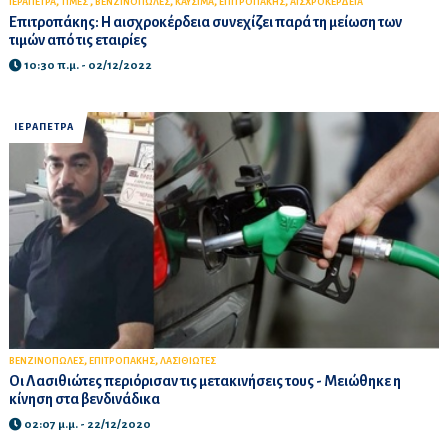
,
,
,
,
,
ΙΕΡΑΠΕΤΡΑ
ΤΙΜΕΣ
ΒΕΝΖΙΝΟΠΩΛΕΣ
ΚΑΥΣΙΜΑ
ΕΠΙΤΡΟΠΑΚΗΣ
ΑΙΣΧΡΟΚΕΡΔΕΙΑ
Επιτροπάκης: Η αισχροκέρδεια συνεχίζει παρά τη μείωση των
τιμών από τις εταιρίες
10:30 π.μ. - 02/12/2022
ΙΕΡΑΠΕΤΡΑ
,
,
ΒΕΝΖΙΝΟΠΩΛΕΣ
ΕΠΙΤΡΟΠΑΚΗΣ
ΛΑΣΙΘΙΩΤΕΣ
Οι Λασιθιώτες περιόρισαν τις μετακινήσεις τους - Μειώθηκε η
κίνηση στα βενδινάδικα
02:07 μ.μ. - 22/12/2020