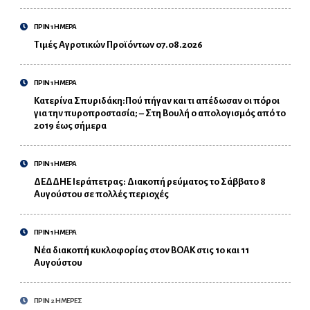
ΠΡΙΝ 1 ΗΜΕΡΑ
Τιμές Αγροτικών Προϊόντων 07.08.2026
ΠΡΙΝ 1 ΗΜΕΡΑ
Κατερίνα Σπυριδάκη:Πού πήγαν και τι απέδωσαν οι πόροι
για την πυροπροστασία; – Στη Βουλή ο απολογισμός από το
2019 έως σήμερα
ΠΡΙΝ 1 ΗΜΕΡΑ
ΔΕΔΔΗΕ Ιεράπετρας: Διακοπή ρεύματος το Σάββατο 8
Αυγούστου σε πολλές περιοχές
ΠΡΙΝ 1 ΗΜΕΡΑ
Νέα διακοπή κυκλοφορίας στον ΒΟΑΚ στις 10 και 11
Αυγούστου
ΠΡΙΝ 2 ΗΜΕΡΕΣ