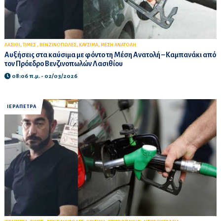
,
,
,
,
ΛΑΣΙΘΙ
ΤΙΜΕΣ
ΒΕΝΖΙΝΟΠΩΛΕΣ
ΚΑΥΣΙΜΑ
ΜΕΣΗ ΑΝΑΤΟΛΗ
Αυξήσεις στα καύσιμα με φόντο τη Μέση Ανατολή – Καμπανάκι από
τον Πρόεδρο Βενζινοπωλών Λασιθίου
08:06 π.μ. - 02/03/2026
ΙΕΡΑΠΕΤΡΑ