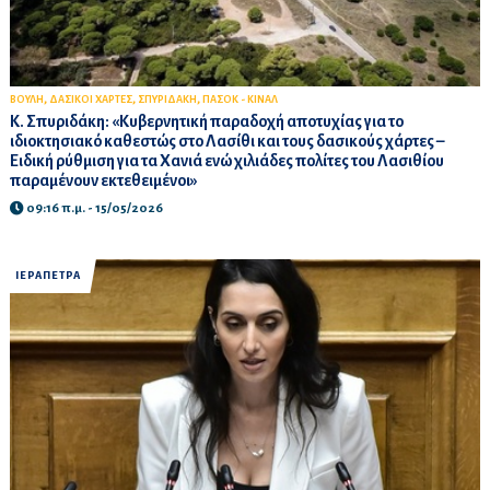
,
,
,
ΒΟΥΛΗ
ΔΑΣΙΚΟΙ ΧΑΡΤΕΣ
ΣΠΥΡΙΔΑΚΗ
ΠΑΣΟΚ - ΚΙΝΑΛ
Κ. Σπυριδάκη: «Κυβερνητική παραδοχή αποτυχίας για το
ιδιοκτησιακό καθεστώς στο Λασίθι και τους δασικούς χάρτες –
Ειδική ρύθμιση για τα Χανιά ενώ χιλιάδες πολίτες του Λασιθίου
παραμένουν εκτεθειμένοι»
09:16 π.μ. - 15/05/2026
ΙΕΡΑΠΕΤΡΑ