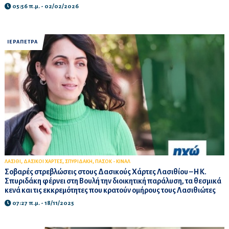
05:56 π.μ. - 02/02/2026
ΙΕΡΑΠΕΤΡΑ
,
,
,
ΛΑΣΙΘΙ
ΔΑΣΙΚΟΙ ΧΑΡΤΕΣ
ΣΠΥΡΙΔΑΚΗ
ΠΑΣΟΚ - ΚΙΝΑΛ
Σοβαρές στρεβλώσεις στους Δασικούς Χάρτες Λασιθίου – Η Κ.
Σπυριδάκη φέρνει στη Βουλή την διοικητική παράλυση, τα θεσμικά
κενά και τις εκκρεμότητες που κρατούν ομήρους τους Λασιθιώτες
07:27 π.μ. - 18/11/2025