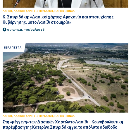
,
,
,
ΛΑΣΙΘΙ
ΔΑΣΙΚΟΙ ΧΑΡΤΕΣ
ΣΠΥΡΙΔΑΚΗ
ΠΑΣΟΚ - ΚΙΝΑΛ
Κ. Σπυριδάκη: «Δασικοί χάρτες: Αμηχανία και αποτυχία της
Κυβέρνησης, με το Λασίθι σε ομηρία»
09:57 π.μ. - 10/02/2026
ΙΕΡΑΠΕΤΡΑ
,
,
,
ΛΑΣΙΘΙ
ΔΑΣΙΚΟΙ ΧΑΡΤΕΣ
ΣΠΥΡΙΔΑΚΗ
ΠΑΣΟΚ - ΚΙΝΑΛ
Στη «μέγγενη» των Δασικών Χαρτών το Λασίθι – Κοινοβουλευτική
παρέμβαση της Κατερίνα Σπυριδάκη για το απόλυτο αδιέξοδο