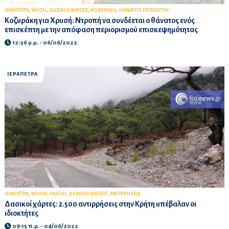
,
,
,
,
ΙΕΡΑΠΕΤΡΑ
ΧΡΥΣΗ
ΔΑΣΙΚΟΙ ΧΑΡΤΕΣ
ΚΟΖΥΡΑΚΗ
ΘΑΝΑΤΟΣ ΕΠΙΣΚΕΠΤΗ
Κοζυράκη για Χρυσή: Ντροπή να συνδέεται ο θάνατος ενός
επισκέπτη με την απόφαση περιορισμού επισκεψημότητας
12:36 μ.μ. - 06/06/2022
ΙΕΡΑΠΕΤΡΑ
,
,
,
,
ΙΕΡΑΠΕΤΡΑ
ΚΡΗΤΗ
ΛΑΣΙΘΙ
ΔΑΣΙΚΟΙ ΧΑΡΤΕΣ
ΑΝΤΙΡΡΗΣΕΙΣ
Δασικοί χάρτες: 2.500 αντιρρήσεις στην Κρήτη υπέβαλαν οι
ιδιοκτήτες
09:15 π.μ. - 04/06/2022