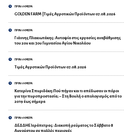
ΠΡΙΝ 1 ΗΜΕΡΑ
GOLDEN FARM |Τιμές Αγροτικών Προϊόντων 07.08.2026
ΠΡΙΝ 1 ΗΜΕΡΑ
Γιάννης Πλακιωτάκης: Αυτοψία στις εργασίες αναβάθμισης
του 2ου και 3ου Γυμνασίου Αγίου Νικολάου
ΠΡΙΝ 1 ΗΜΕΡΑ
Τιμές Αγροτικών Προϊόντων 07.08.2026
ΠΡΙΝ 1 ΗΜΕΡΑ
Κατερίνα Σπυριδάκη:Πού πήγαν και τι απέδωσαν οι πόροι
για την πυροπροστασία; – Στη Βουλή ο απολογισμός από το
2019 έως σήμερα
ΠΡΙΝ 1 ΗΜΕΡΑ
ΔΕΔΔΗΕ Ιεράπετρας: Διακοπή ρεύματος το Σάββατο 8
Αυγούστου σε πολλές περιοχές