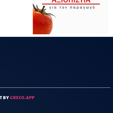
T BY
GRECO.APP