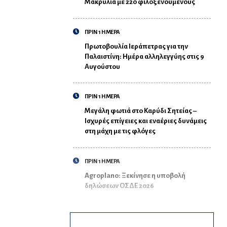
Μακρυλιά με 220 φιλοξενούμενους
ΠΡΙΝ 1 ΗΜΕΡΑ
Πρωτοβουλία Ιεράπετρας για την
Παλαιστίνη: Ημέρα αλληλεγγύης στις 9
Αυγούστου
ΠΡΙΝ 1 ΗΜΕΡΑ
Μεγάλη φωτιά στο Καρύδι Σητείας –
Ισχυρές επίγειες και εναέριες δυνάμεις
στη μάχη με τις φλόγες
ΠΡΙΝ 1 ΗΜΕΡΑ
Agroplano: Ξεκίνησε η υποβολή
δηλώσεων ΟΣΔΕ 2026