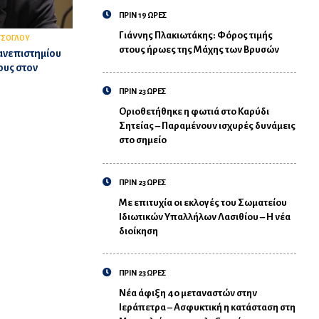
ΠΡΙΝ 19 ΩΡΕΣ
Γιάννης Πλακιωτάκης: Φόρος τιμής
ΤΣΟΓΛΟΥ
στους ήρωες της Μάχης των Βρυσών
ανεπιστημίου
ους στον
ΠΡΙΝ 23 ΩΡΕΣ
Οριοθετήθηκε η φωτιά στο Καρύδι
Σητείας – Παραμένουν ισχυρές δυνάμεις
στο σημείο
ΠΡΙΝ 23 ΩΡΕΣ
Με επιτυχία οι εκλογές του Σωματείου
Ιδιωτικών Υπαλλήλων Λασιθίου – Η νέα
διοίκηση
ΠΡΙΝ 23 ΩΡΕΣ
Νέα άφιξη 40 μεταναστών στην
Ιεράπετρα – Ασφυκτική η κατάσταση στη