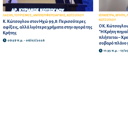
,
,
,
,
,
ΛΑΣΙΘΙ
ΤΟΥΡΙΣΜΟΣ
ΑΝΤΙΠΕΡΙΦΕΡΕΙΑΡΧΗΣ
ΚΩΤΣΟΓΛΟΥ
ΙΕΡΑΠΕΤΡΑ
ΚΡΗΤΗ
ΚΩΤΣΟΓΛΟΥ
Κ. Κώτσογλου στον Ηχώ 99,8: Περισσότερες
Ο Κ. Κώτσογλου
αφίξεις, αλλά λιγότερα χρήματα στην αγορά της
"Η Κρήτη πηγαί
Κρήτης
πλήττεται – Χρ
09:59 π.μ. - 06/07/2026
σοβαρό πλάνο γ
11:35 π.μ. - 17/