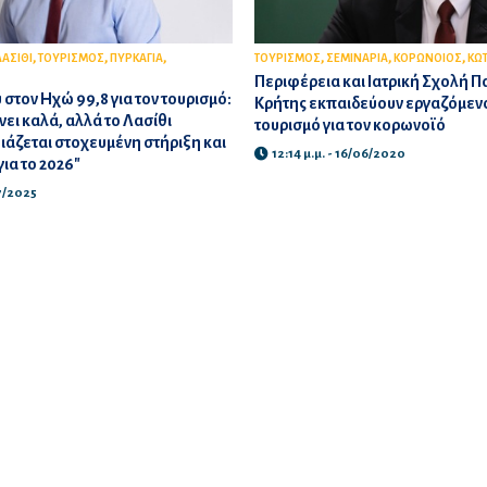
,
,
,
,
,
,
ΛΑΣΙΘΙ
ΤΟΥΡΙΣΜΟΣ
ΠΥΡΚΑΓΙΑ
ΤΟΥΡΙΣΜΟΣ
ΣΕΜΙΝΑΡΙΑ
ΚΟΡΩΝΟΙΟΣ
ΚΩ
Περιφέρεια και Ιατρική Σχολή Π
 στον Ηχώ 99,8 για τον τουρισμό:
Κρήτης εκπαιδεύουν εργαζόμεν
νει καλά, αλλά το Λασίθι
τουρισμό για τον κορωνοϊό
ειάζεται στοχευμένη στήριξη και
12:14 μ.μ. - 16/06/2020
ια το 2026"
07/2025