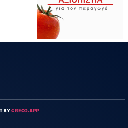
T BY
GRECO.APP