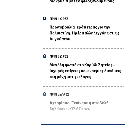
Μακρυλιά με 220 φιλοξενούμενους
ΠΡΙΝ 9 ΩΡΕΣ
Πρωτοβουλία Ιεράπετρας για την
Παλαιστίνη: Ημέρα αλληλεγγύης στις 9
Αυγούστου
ΠΡΙΝ 9 ΩΡΕΣ
Μεγάλη φωτιά στο Καρύδι Σητείας –
Ισχυρές επίγειες και εναέριες δυνάμεις
στη μάχη με τις φλόγες
ΠΡΙΝ 23 ΩΡΕΣ
Agroplano: Ξεκίνησε η υποβολή
δηλώσεων ΟΣΔΕ 2026