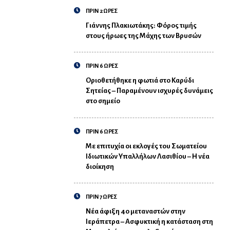
ΠΡΙΝ 2 ΩΡΕΣ
Γιάννης Πλακιωτάκης: Φόρος τιμής
στους ήρωες της Μάχης των Βρυσών
ΠΡΙΝ 6 ΩΡΕΣ
Οριοθετήθηκε η φωτιά στο Καρύδι
Σητείας – Παραμένουν ισχυρές δυνάμεις
στο σημείο
ΠΡΙΝ 6 ΩΡΕΣ
Με επιτυχία οι εκλογές του Σωματείου
Ιδιωτικών Υπαλλήλων Λασιθίου – Η νέα
διοίκηση
ΠΡΙΝ 7 ΩΡΕΣ
Νέα άφιξη 40 μεταναστών στην
Ιεράπετρα – Ασφυκτική η κατάσταση στη