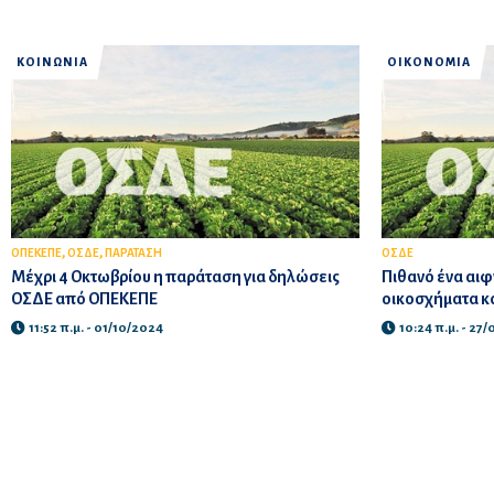
ΚΟΙΝΩΝΙΑ
ΟΙΚΟΝΟΜΙΑ
,
,
ΟΠΕΚΕΠΕ
ΟΣΔΕ
ΠΑΡΑΤΑΣΗ
ΟΣΔΕ
Μέχρι 4 Οκτωβρίου η παράταση για δηλώσεις
Πιθανό ένα αιφν
ΟΣΔΕ από ΟΠΕΚΕΠΕ
οικοσχήματα κα
11:52 π.μ. - 01/10/2024
10:24 π.μ. - 27