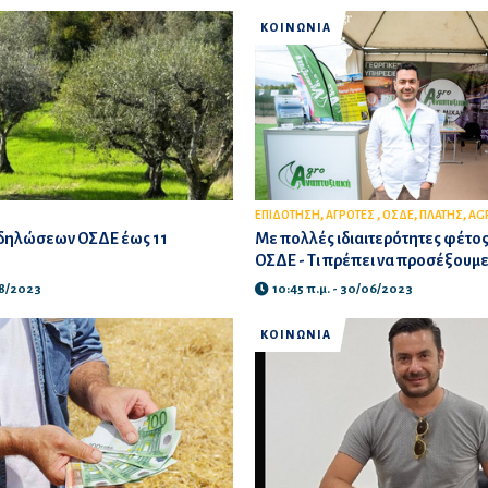
ΚΟΙΝΩΝΙΑ
,
,
,
,
ΕΠΙΔΟΤΗΣΗ
ΑΓΡΟΤΕΣ
ΟΣΔΕ
ΠΛΑΤΗΣ
AG
δηλώσεων ΟΣΔΕ έως 11
Με πολλές ιδιαιτερότητες φέτο
ΟΣΔΕ - Τι πρέπει να προσέξουμ
08/2023
10:45 π.μ. - 30/06/2023
ΚΟΙΝΩΝΙΑ