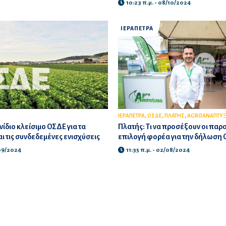
10:23 π.μ. - 08/10/2024
ΙΕΡΑΠΕΤΡΑ
,
,
,
ΙΕΡΑΠΕΤΡΑ
ΟΣΔΕ
ΠΛΑΤΗΣ
AGROΑΝΑΠΤΥΞ
ίδιο κλείσιμο ΟΣΔΕ για τα
Πλατής: Τι να προσέξουν οι παρ
ι τις συνδεδεμένες ενισχύσεις
επιλογή φορέα για την δήλωση
/09/2024
11:35 π.μ. - 02/08/2024