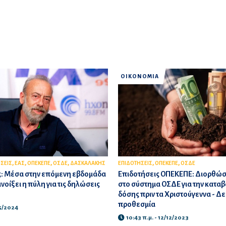
ΟΙΚΟΝΟΜΙΑ
,
,
,
,
,
,
ΣΕΙΣ
ΕΑΣ
ΟΠΕΚΕΠΕ
ΟΣΔΕ
ΔΑΣΚΑΛΑΚΗΣ
ΕΠΙΔΟΤΗΣΕΙΣ
ΟΠΕΚΕΠΕ
ΟΣΔΕ
: Μέσα στην επόμενη εβδομάδα
Επιδοτήσεις ΟΠΕΚΕΠΕ: Διορθώσει
νοίξει η πύλη για τις δηλώσεις
στο σύστημα ΟΣΔΕ για την καταβο
δόσης πριν τα Χριστούγεννα - Δε
προθεσμία
05/2024
10:43 π.μ. - 12/12/2023