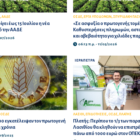
,
,
,
ΑΑΔΕ
ΟΣΔΕ
ΕΡΓΑ ΥΠΟΔΟΜΩΝ
ΣΠΥΡΙΔΑΚΗ ΠΑΣ
γει έως 15 Ιουλίου η νέα
«Σε ασφυξία ο πρωτογενής τομέ
 την ΑΑΔΕ
Καθυστερήσεις πληρωμών, αστο
και αβεβαιότητα για χιλιάδες π
/07/2026
06:13 π.μ. - 11/05/2026
ΙΕΡΑΠΕΤΡΑ
,
,
,
,
ΟΣΔΕ
ΛΑΣΙΘΙ
ΕΠΙΔΟΤΗΣΕΙΣ
ΟΣΔΕ
ΠΛΑΤΗΣ
00 εγκατέλειψαν τον πρωτογενή
Πλατής: Περίπου το 1/3 των παρ
3 χρόνια
Λασιθίου θα κληθούν να επιστρέ
πάνω από 1000 ευρώ στον ΟΠΕ
/09/2025