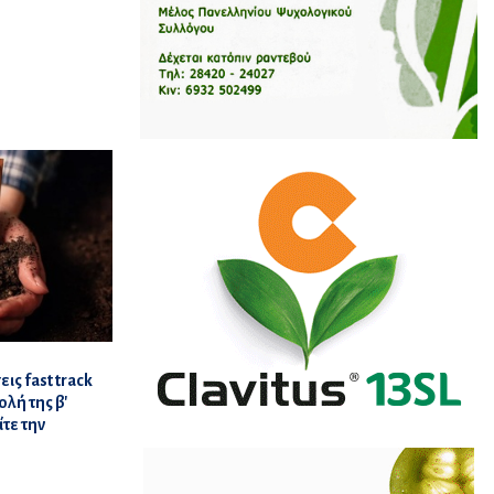
ς fast track
λή της β'
ίτε την