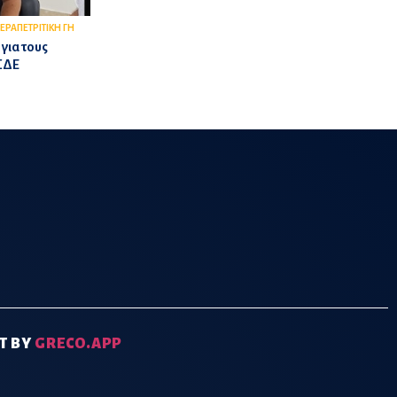
ΙΕΡΑΠΕΤΡΙΤΙΚΗ ΓΗ
 για τους
ΟΣΔΕ
T BY
GRECO.APP