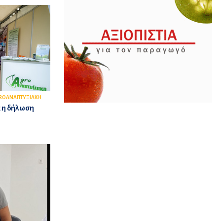
ROΑΝΑΠΤΥΞΙΑΚΗ
ς η δήλωση
ε