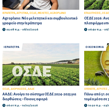
,
,
,
,
,
ΙΕΡΑΠΕΤΡΑ
ΑΓΡΟΤΙΚΑ
ΟΣΔΕ
ΜΕΛΕΤΕΣ
AGROPLANO
ΕΠΙΔΟΤΗΣΕΙΣ
ΟΣΔΕ
Agroplano: Νέο μελετητικό και συμβουλευτικό
ΟΣΔΕ 2026: Ανοί
γραφείο στην Ιεράπετρα
πλατφόρμα υπό
05:08 π.μ. - 08/07/2026
06:40 π.μ. - 06
ΙΕΡΑΠΕΤΡΑ
ΟΙΚΟΝΟΜΙΑ
,
,
,
ΟΣΔΕ
ΔΙΟΡΘΩΣΕΙΣ
ΑΑΔΕ
ΟΠΕΚΕΠΕ
ΑΓΡΟΤΕΣ
ΑΑΔΕ: Ανοίγει το σύστημα ΟΣΔΕ 2024-2025 για
Πάνω από 51.0
διορθώσεις – Ποιους αφορά
τομέα μέσα σε 
06:01 π.μ. - 10/02/2026
10:50 π.μ. - 03