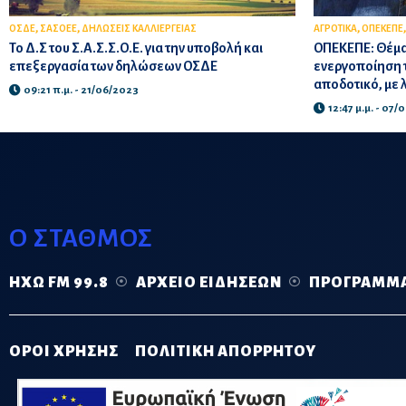
,
,
,
ΟΣΔΕ
ΣΑΣΟΕΕ
ΔΗΛΩΣΕΙΣ ΚΑΛΛΙΕΡΓΕΙΑΣ
ΑΓΡΟΤΙΚΑ
ΟΠΕΚΕΠΕ
Το Δ.Σ του Σ.Α.Σ.Σ.Ο.Ε. για την υποβολή και
ΟΠΕΚΕΠΕ: Θέμα 
επεξεργασία των δηλώσεων ΟΣΔΕ
ενεργοποίηση τ
αποδοτικό, με 
09:21 π.μ. - 21/06/2023
12:47 μ.μ. - 07
Ο ΣΤΑΘΜΟΣ
ΗΧΏ FM 99.8
ΑΡΧΕΊΟ ΕΙΔΉΣΕΩΝ
ΠΡΌΓΡΑΜΜ
ΟΡΟΙ ΧΡΗΣΗΣ
ΠΟΛΙΤΙΚΗ ΑΠΟΡΡΗΤΟΥ