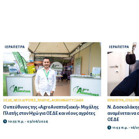
ΙΕΡΑΠΕΤΡΑ
ΙΕΡΑΠΕΤΡΑ
,
,
,
,
ΟΣΔΕ
ΝΕΟΙ ΑΓΡΟΤΕΣ
ΠΛΑΤΗΣ
AGROΑΝΑΠΤΥΞΙΑΚΗ
ΙΕΡΑΠΕΤΡΑ
ΕΠΙΔΟΤΗ
Ο υπεύθυνος της «AgroAναπτυξιακή» Μιχάλης
Ν. Δασκαλάκης
Πλατής στον Ηχώ για ΟΣΔΕ και νέους αγρότες
αναμένεται να α
ΟΣΔΕ
10:55 π.μ. - 03/06/2024
11:53 π.μ. - 16/