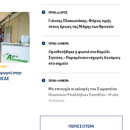
ΠΡΙΝ 23 ΩΡΕΣ
Γιάννης Πλακιωτάκης: Φόρος τιμής
στους ήρωες της Μάχης των Βρυσών
ΠΡΙΝ 1 ΗΜΕΡΑ
Οριοθετήθηκε η φωτιά στο Καρύδι
Σητείας – Παραμένουν ισχυρές δυνάμεις
στο σημείο
ΙΑΚΗ
αγωγοί στην
 ΟΣΔΕ
ΠΡΙΝ 1 ΗΜΕΡΑ
Με επιτυχία οι εκλογές του Σωματείου
Ιδιωτικών Υπαλλήλων Λασιθίου – Η νέα
διοίκηση
ΠΕΡΙΣΣΟΤΕΡΑ