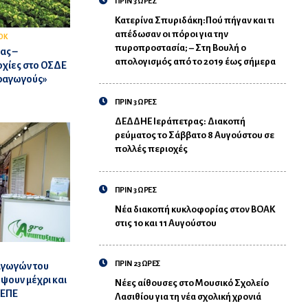
ΠΡΙΝ 3 ΩΡΕΣ
Κατερίνα Σπυριδάκη:Πού πήγαν και τι
απέδωσαν οι πόροι για την
ΟΚ
πυροπροστασία; – Στη Βουλή ο
ας –
απολογισμός από το 2019 έως σήμερα
χίες στο ΟΣΔΕ
αραγωγούς»
ΠΡΙΝ 3 ΩΡΕΣ
ΔΕΔΔΗΕ Ιεράπετρας: Διακοπή
ρεύματος το Σάββατο 8 Αυγούστου σε
πολλές περιοχές
ΠΡΙΝ 3 ΩΡΕΣ
Νέα διακοπή κυκλοφορίας στον ΒΟΑΚ
στις 10 και 11 Αυγούστου
ΠΡΙΝ 23 ΩΡΕΣ
αγωγών του
ψουν μέχρι και
Νέες αίθουσες στο Μουσικό Σχολείο
ΚΕΠΕ
Λασιθίου για τη νέα σχολική χρονιά