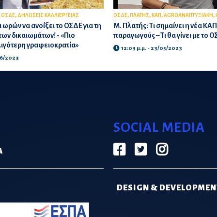
,
,
,
,
,
,
ΟΣΔΕ
ΔΗΛΩΣΕΙΣ ΚΑΛΛΙΕΡΓΕΙΑΣ
ΟΣΔΕ
ΠΛΑΤΗΣ
ΚΑΠ
AGROΑΝΑΠΤΥΞΙΑΚΗ
ωρών να ανοίξει το ΟΣΔΕ για τη
Μ. Πλατής: Τι σημαίνει η νέα ΚΑΠ
ων δικαιωμάτων! - «Πιο
παραγωγούς – Τι θα γίνει με το 
λιγότερη γραφειοκρατία»
12:03 μ.μ. - 23/05/2023
/06/2023
SOCIAL MEDIA
Α
DESIGN & DEVELOPMEN