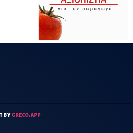
T BY
GRECO.APP