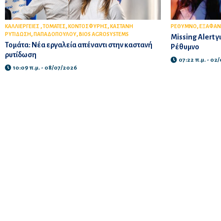
,
,
,
,
ΚΑΛΛΙΕΡΓΕΙΕΣ
ΤΟΜΑΤΕΣ
ΚΟΝΤΟΣΦΥΡΗΣ
ΚΑΣΤΑΝΗ
ΡΕΘΥΜΝΟ
ΕΞΑΦΑΝ
,
,
ΡΥΤΙΔΩΣΗ
ΠΑΠΑΔΟΠΟΥΛΟΥ
BIOS AGROSYSTEMS
Missing Alert γ
Τομάτα: Νέα εργαλεία απέναντι στην καστανή
Ρέθυμνο
ρυτίδωση
07:22 π.μ. - 02
10:09 π.μ. - 08/07/2026