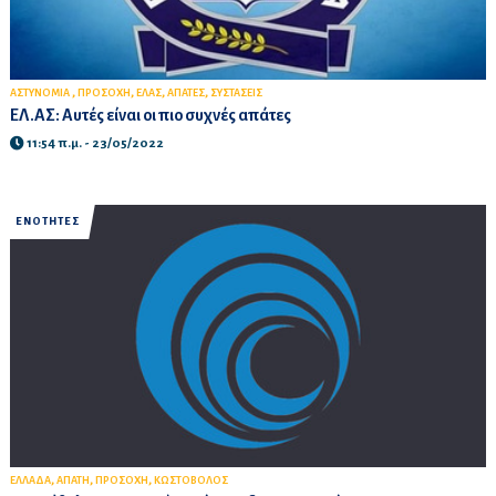
,
,
,
,
ΑΣΤΥΝΟΜΙΑ
ΠΡΟΣΟΧΗ
ΕΛΑΣ
ΑΠΑΤΕΣ
ΣΥΣΤΑΣΕΙΣ
ΕΛ.ΑΣ: Αυτές είναι οι πιο συχνές απάτες
11:54 π.μ. - 23/05/2022
ΕΝΟΤΗΤΕΣ
,
,
,
ΕΛΛΑΔΑ
ΑΠΑΤΗ
ΠΡΟΣΟΧΗ
ΚΩΣΤΟΒΟΛΟΣ