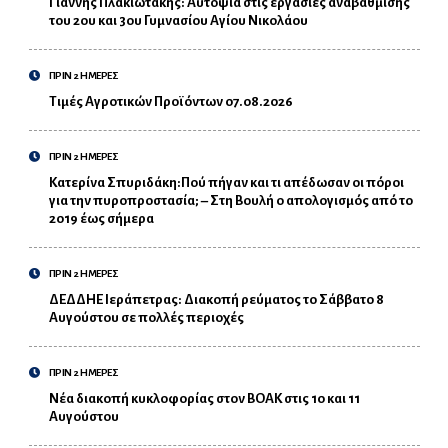
Γιάννης Πλακιωτάκης: Αυτοψία στις εργασίες αναβάθμισης
του 2ου και 3ου Γυμνασίου Αγίου Νικολάου
ΠΡΙΝ 2 ΗΜΕΡΕΣ
Τιμές Αγροτικών Προϊόντων 07.08.2026
ΠΡΙΝ 2 ΗΜΕΡΕΣ
Κατερίνα Σπυριδάκη:Πού πήγαν και τι απέδωσαν οι πόροι
για την πυροπροστασία; – Στη Βουλή ο απολογισμός από το
2019 έως σήμερα
ΠΡΙΝ 2 ΗΜΕΡΕΣ
ΔΕΔΔΗΕ Ιεράπετρας: Διακοπή ρεύματος το Σάββατο 8
Αυγούστου σε πολλές περιοχές
ΠΡΙΝ 2 ΗΜΕΡΕΣ
Νέα διακοπή κυκλοφορίας στον ΒΟΑΚ στις 10 και 11
Αυγούστου