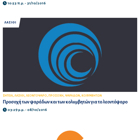
10:53 π.μ. - 31/10/2016
ΛΑΣΙΘΙ
,
,
,
,
,
ΣΗΤΕΙΑ
ΛΑΣΙΘΙ
ΛΕΟΝΤΟΨΑΡΟ
ΠΡΟΣΟΧΗ
ΨΑΡΑΔΩΝ
ΚΟΛΥΜΒΗΤΩΝ
Προσοχή των ψαράδων και των κολυμβητών για το λεοντόψαρο
03:29 μ.μ. - 08/10/2016