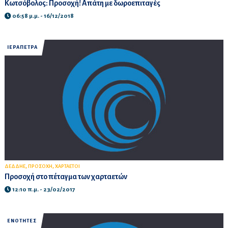
Κωτσόβολος: Προσοχή! Απάτη με δωροεπιταγές
06:58 μ.μ. - 16/12/2018
ΙΕΡΑΠΕΤΡΑ
,
,
ΔΕΔΔΗΕ
ΠΡΟΣΟΧΗ
ΧΑΡΤΑΕΤΟΙ
Προσοχή στο πέταγμα των χαρταετών
12:10 π.μ. - 23/02/2017
ΕΝΟΤΗΤΕΣ