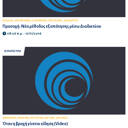
,
,
,
,
ΕΛΛΑΔΑ
ΑΣΤΥΝΟΜΙΑ
ΕΞΑΠΑΤΗΣΗ
ΠΡΟΣΟΧΗ
ΔΙΑΔΙΚΤΥΟ
Προσοχή: Νέα μέθοδος εξαπάτησης μέσω Διαδικτύου
08:26 π.μ. - 17/11/2016
ΙΕΡΑΠΕΤΡΑ
,
,
,
,
ΙΕΡΑΠΕΤΡΑ
ΦΡΑΓΜΑ
ΠΡΟΣΟΧΗ
ΒΡΟΧΗ
ΔΡΟΜΟΙ
Όταν η βροχή γίνεται είδηση (Video)