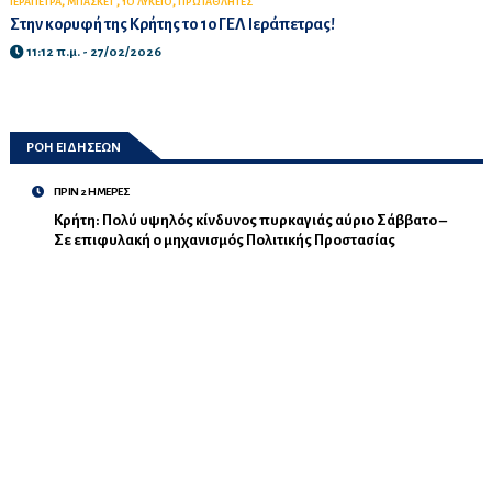
,
,
,
ΙΕΡΑΠΕΤΡΑ
ΜΠΑΣΚΕΤ
1Ο ΛΥΚΕΙΟ
ΠΡΩΤΑΘΛΗΤΕΣ
Στην κορυφή της Κρήτης το 1ο ΓΕΛ Ιεράπετρας!
11:12 π.μ. - 27/02/2026
ΡΟΗ ΕΙΔΗΣΕΩΝ
ΠΡΙΝ 2 ΗΜΕΡΕΣ
Κρήτη: Πολύ υψηλός κίνδυνος πυρκαγιάς αύριο Σάββατο –
Σε επιφυλακή ο μηχανισμός Πολιτικής Προστασίας