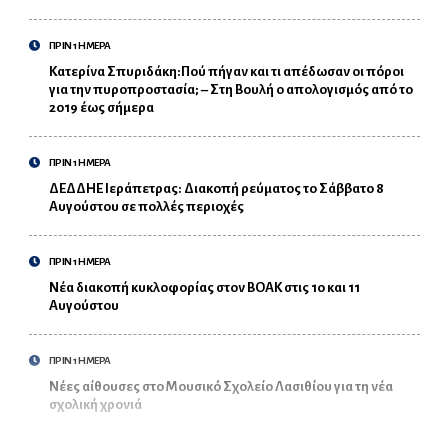
ΠΡΙΝ 1 ΗΜΕΡΑ
Κατερίνα Σπυριδάκη:Πού πήγαν και τι απέδωσαν οι πόροι
για την πυροπροστασία; – Στη Βουλή ο απολογισμός από το
2019 έως σήμερα
ΠΡΙΝ 1 ΗΜΕΡΑ
ΔΕΔΔΗΕ Ιεράπετρας: Διακοπή ρεύματος το Σάββατο 8
Αυγούστου σε πολλές περιοχές
ΠΡΙΝ 1 ΗΜΕΡΑ
Νέα διακοπή κυκλοφορίας στον ΒΟΑΚ στις 10 και 11
Αυγούστου
ΠΡΙΝ 1 ΗΜΕΡΑ
Νέες αίθουσες στο Μουσικό Σχολείο Λασιθίου για τη νέα
σχολική χρονιά