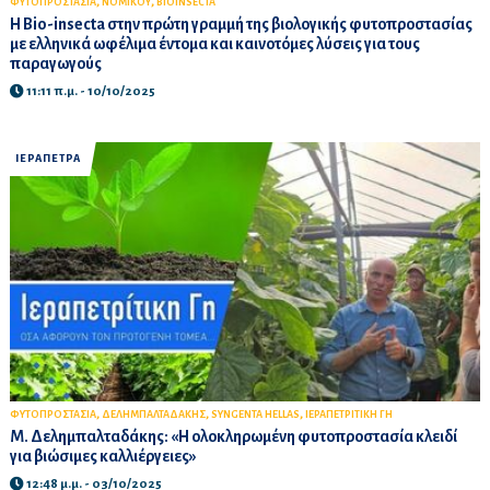
,
,
ΦΥΤΟΠΡΟΣΤΑΣΙΑ
ΝΟΜΙΚΟΥ
BIOINSECTA
Η Bio-insecta στην πρώτη γραμμή της βιολογικής φυτοπροστασίας
με ελληνικά ωφέλιμα έντομα και καινοτόμες λύσεις για τους
παραγωγούς
11:11 π.μ. - 10/10/2025
ΙΕΡΑΠΕΤΡΑ
,
,
,
ΦΥΤΟΠΡΟΣΤΑΣΙΑ
ΔΕΛΗΜΠΑΛΤΑΔΑΚΗΣ
SYNGENTA HELLAS
ΙΕΡΑΠΕΤΡΙΤΙΚΗ ΓΗ
Μ. Δελημπαλταδάκης: «Η ολοκληρωμένη φυτοπροστασία κλειδί
για βιώσιμες καλλιέργειες»
12:48 μ.μ. - 03/10/2025