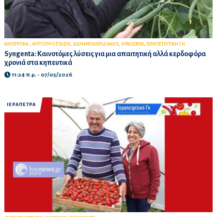
,
,
,
,
ΚΗΠΕΥΤΙΚΑ
ΦΥΤΟΠΡΟΣΤΑΣΙΑ
ΔΕΛΗΜΠΑΛΤΑΔΑΚΗΣ
SYNGENTA
ΙΕΡΑΠΕΤΡΙΤΙΚΗ ΓΗ
Syngenta: Καινοτόμες λύσεις για μια απαιτητική αλλά κερδοφόρα
χρονιά στα κηπευτικά
11:24 π.μ. - 07/05/2026
ΙΕΡΑΠΕΤΡΑ