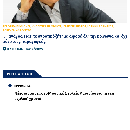
,
,
,
,
ΑΓΡΟΤΙΚΑ ΠΡΟΙΟΝΤΑ
ΚΗΠΕΥΤΙΚΑ ΠΡΟΙΟΝΤΑ
ΙΕΡΑΠΕΤΡΙΤΙΚΗ ΓΗ
ΙΩΑΝΝΗΣ ΠΑΝΑΓΟΣ
,
AGRENTA
AGRONEWS
Ι. Πανάγος: Γιατί το αγροτικό ζήτημα αφορά όλη την κοινωνία και όχι
μόνο τους παραγωγούς
02:03 μ.μ. - 18/12/2025
ΡΟΗ ΕΙΔΗΣΕΩΝ
ΠΡΙΝ 8 ΩΡΕΣ
Νέες αίθουσες στο Μουσικό Σχολείο Λασιθίου για τη νέα
σχολική χρονιά