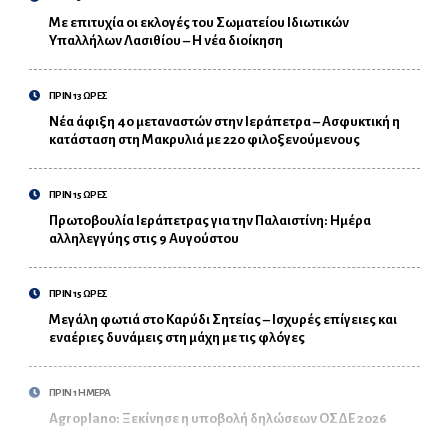
Με επιτυχία οι εκλογές του Σωματείου Ιδιωτικών
Υπαλλήλων Λασιθίου – Η νέα διοίκηση
ΠΡΙΝ 13 ΩΡΕΣ
Νέα άφιξη 40 μεταναστών στην Ιεράπετρα – Ασφυκτική η
κατάσταση στη Μακρυλιά με 220 φιλοξενούμενους
ΠΡΙΝ 15 ΩΡΕΣ
Πρωτοβουλία Ιεράπετρας για την Παλαιστίνη: Ημέρα
αλληλεγγύης στις 9 Αυγούστου
ΠΡΙΝ 15 ΩΡΕΣ
Μεγάλη φωτιά στο Καρύδι Σητείας – Ισχυρές επίγειες και
εναέριες δυνάμεις στη μάχη με τις φλόγες
ΠΡΙΝ 1 ΗΜΕΡΑ
Agroplano: Ξεκίνησε η υποβολή δηλώσεων ΟΣΔΕ 2026