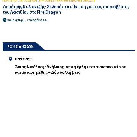
,
,
,
ΙΕΡΑΠΕΤΡΑ
ΕΚΠΑΙΔΕΥΣΗ
ΠΥΡΟΣΒΕΣΤΙΚΗ ΥΠΗΡΕΣΙΑ
FIRE DRAGON
Δημήτρης Καλιοντζής: Σκληρή εκπαίδευση για τους πυροσβέστες
του Λασιθίου στο Fire Dragon
10:04 π.μ. - 29/05/2026
ΡΟΗ ΕΙΔΗΣΕΩΝ
ΠΡΙΝ 2 ΩΡΕΣ
Άγιος Νικόλαος: Ανήλικος μεταφέρθηκε στο νοσοκομείο σε
κατάσταση μέθης – Δύο συλλήψεις