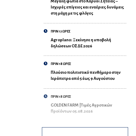
Μεγάλη φωτιά στο Καρύδι Σητείας –
Ισχυρές επίγειες και εναέριες δυνάμεις
στη μάχη με τις φλόγες
ΠΡΙΝ 17 ΩΡΕΣ
Agroplano: Ξεκίνησε η υποβολή
δηλώσεων ΟΣΔΕ 2026
ΠΡΙΝ 18 ΩΡΕΣ
Πλούσιο πολιτιστικό πενθήμερο στην
Ιεράπετρα από 5 έως 9 Αυγούστου
ΠΡΙΝ 18 ΩΡΕΣ
GOLDEN FARM |Τιμές Αγροτικών
Προϊόντων 05.08.2026