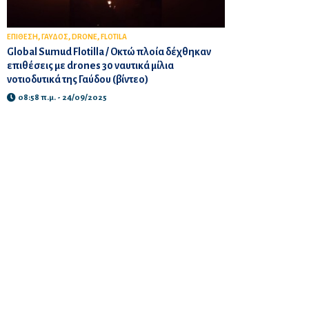
,
,
,
ΕΠΙΘΕΣΗ
ΓΑΥΔΟΣ
DRONE
FLOTILA
Global Sumud Flotilla / Οκτώ πλοία δέχθηκαν
επιθέσεις με drones 30 ναυτικά μίλια
νοτιοδυτικά της Γαύδου (βίντεο)
08:58 π.μ. - 24/09/2025