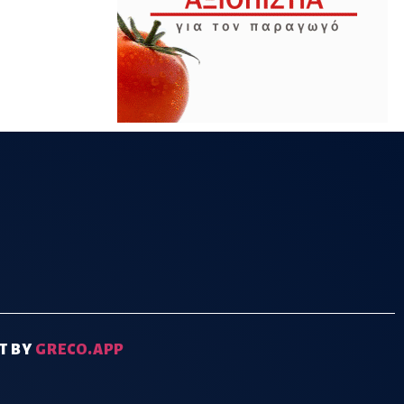
T BY
GRECO.APP