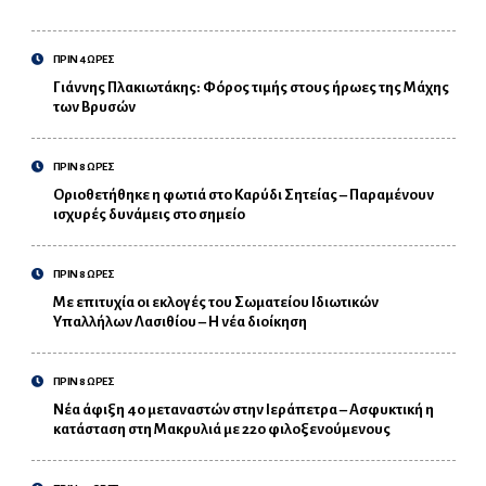
ΠΡΙΝ 4 ΩΡΕΣ
Γιάννης Πλακιωτάκης: Φόρος τιμής στους ήρωες της Μάχης
των Βρυσών
ΠΡΙΝ 8 ΩΡΕΣ
Οριοθετήθηκε η φωτιά στο Καρύδι Σητείας – Παραμένουν
ισχυρές δυνάμεις στο σημείο
ΠΡΙΝ 8 ΩΡΕΣ
Με επιτυχία οι εκλογές του Σωματείου Ιδιωτικών
Υπαλλήλων Λασιθίου – Η νέα διοίκηση
ΠΡΙΝ 8 ΩΡΕΣ
Νέα άφιξη 40 μεταναστών στην Ιεράπετρα – Ασφυκτική η
κατάσταση στη Μακρυλιά με 220 φιλοξενούμενους