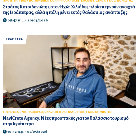
,
,
,
,
ΙΕΡΑΠΕΤΡΑ
ΤΕΛΩΝΕΙΟ
ΛΙΜΕΝΙΚΟ ΚΑΤΑΦΥΓΙΟ
NAVICRETE AGENSY
ΣΤΡΑΤΟΣ ΚΑΤΣΙΔΟΝΙΩΤΗΣ
Στράτος Κατσιδονιώτης στον Ηχώ: Χιλιάδες πλοία περνούν ανοιχτά
της Ιεράπετρας, αλλά η πόλη μένει εκτός θαλάσσιας ανάπτυξης
09:47 π.μ. - 20/05/2026
ΙΕΡΑΠΕΤΡΑ
,
,
,
ΤΟΥΡΙΣΜΟΣ
ΥΠΟΠΛΟΙΑΡΧΟΣ
NAVICRETE AGENSY
ΣΤΡΑΤΟΣ ΚΑΤΣΙΔΟΝΙΩΤΗΣ
NaviCrete Agency: Νέες προοπτικές για τον θαλάσσιο τουρισμό
στην Ιεράπετρα
10:32 π.μ. - 05/05/2026