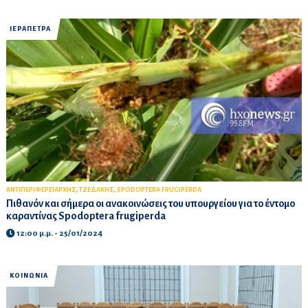
ΙΕΡΑΠΕΤΡΑ
,
,
ΑΝΤΙΠΕΡΙΦΕΡΕΙΑΡΧΗΣ
ΤΖΕΔΑΚΗΣ
SPODOPTERA FRUGIPERDA
Πιθανόν και σήμερα οι ανακοινώσεις του υπουργείου για το έντομο
καραντίνας Spodoptera frugiperda
12:00 μ.μ. - 25/01/2024
ΚΟΙΝΩΝΙΑ