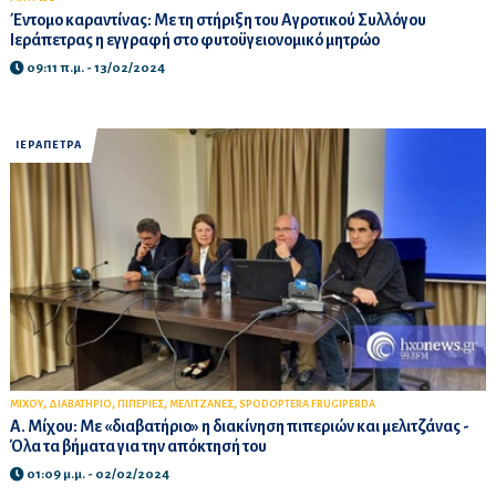
Έντομο καραντίνας: Με τη στήριξη του Αγροτικού Συλλόγου
Ιεράπετρας η εγγραφή στο φυτοϋγειονομικό μητρώο
09:11 π.μ. - 13/02/2024
ΙΕΡΑΠΕΤΡΑ
,
,
,
,
ΜΙΧΟΥ
ΔΙΑΒΑΤΗΡΙΟ
ΠΙΠΕΡΙΕΣ
ΜΕΛΙΤΖΑΝΕΣ
SPODOPTERA FRUGIPERDA
Α. Μίχου: Mε «διαβατήριο» η διακίνηση πιπεριών και μελιτζάνας -
Όλα τα βήματα για την απόκτησή του
01:09 μ.μ. - 02/02/2024