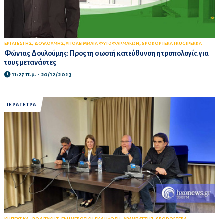
,
,
,
ΕΡΓΑΤΕΣ ΓΗΣ
ΔΟΥΛΟΥΜΗΣ
ΥΠΟΛΕΙΜΜΑΤΑ ΦΥΤΟΦΑΡΜΑΚΩΝ
SPODOPTERA FRUGIPERDA
Φώντας Δουλούμης: Προς τη σωστή κατεύθυνση η τροπολογία για
τους μετανάστες
11:27 π.μ. - 20/12/2023
ΙΕΡΑΠΕΤΡΑ
,
,
,
,
ΚΗΠΕΥΤΙΚΑ
ΡΟΔΙΤΑΚΗΣ
ΕΝΗΜΕΡΩΤΙΚΗ ΕΚΔΗΛΩΣΗ
ΑΡΑΜΠΑΤΖΗΣ
SPODOPTERA