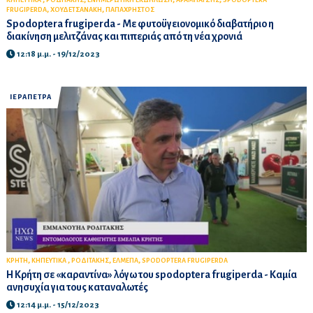
,
,
FRUGIPERDA
ΧΟΥΔΕΤΣΑΝΑΚΗ
ΠΑΠΑΧΡΗΣΤΟΣ
Spodoptera frugiperda - Με φυτοϋγειονομικό διαβατήριο η
διακίνηση μελιτζάνας και πιπεριάς από τη νέα χρονιά
12:18 μ.μ. - 19/12/2023
ΙΕΡΑΠΕΤΡΑ
,
,
,
,
ΚΡΗΤΗ
ΚΗΠΕΥΤΙΚΑ
ΡΟΔΙΤΑΚΗΣ
ΕΛΜΕΠΑ
SPODOPTERA FRUGIPERDA
Η Κρήτη σε «καραντίνα» λόγω του spodoptera frugiperda - Καμία
ανησυχία για τους καταναλωτές
12:14 μ.μ. - 15/12/2023