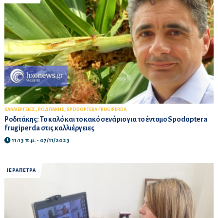
,
,
ΚΑΛΛΙΕΡΓΕΙΕΣ
ΡΟΔΙΤΑΚΗΣ
SPODOPTERA FRUGIPERDA
Ροδιτάκης: Το καλό και το κακό σενάριο για το έντομο Spodoptera
frugiperda στις καλλιέργειες
11:13 π.μ. - 07/11/2023
ΙΕΡΑΠΕΤΡΑ