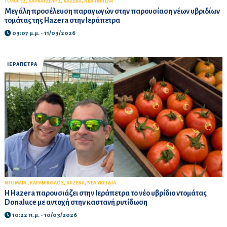
,
,
,
ΤΟΜΑΤΕΣ
ΚΑΡΚΑΤΣΕΛΗΣ
XAZERA
ΝΕΑ ΥΒΡΙΔΙΑ
Μεγάλη προσέλευση παραγωγών στην παρουσίαση νέων υβριδίων
τομάτας της Hazera στην Ιεράπετρα
03:07 μ.μ. - 11/03/2026
ΙΕΡΑΠΕΤΡΑ
,
,
,
ΝΤΟΜΑΤΑ
ΚΑΡΑΝΙΚΟΛΟΣ
XAZERA
ΝΕΑ ΥΒΡΙΔΙΑ
Η Hazera παρουσιάζει στην Ιεράπετρα το νέο υβρίδιο ντομάτας
Donaluce με αντοχή στην καστανή ρυτίδωση
10:22 π.μ. - 10/03/2026