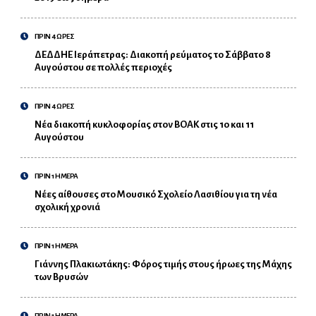
ΠΡΙΝ 4 ΩΡΕΣ
ΔΕΔΔΗΕ Ιεράπετρας: Διακοπή ρεύματος το Σάββατο 8
Αυγούστου σε πολλές περιοχές
ΠΡΙΝ 4 ΩΡΕΣ
Νέα διακοπή κυκλοφορίας στον ΒΟΑΚ στις 10 και 11
Αυγούστου
ΠΡΙΝ 1 ΗΜΕΡΑ
Νέες αίθουσες στο Μουσικό Σχολείο Λασιθίου για τη νέα
σχολική χρονιά
ΠΡΙΝ 1 ΗΜΕΡΑ
Γιάννης Πλακιωτάκης: Φόρος τιμής στους ήρωες της Μάχης
των Βρυσών
ΠΡΙΝ 1 ΗΜΕΡΑ