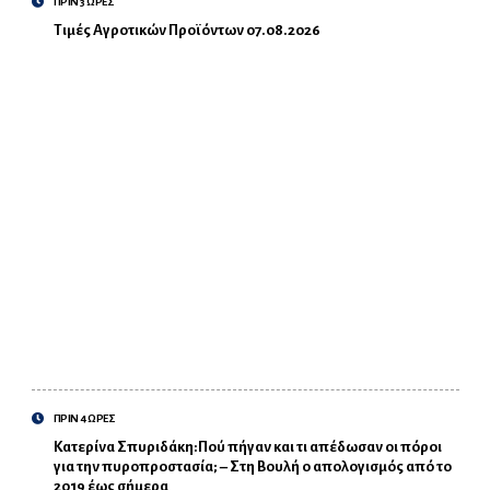
ΠΡΙΝ 3 ΩΡΕΣ
Τιμές Αγροτικών Προϊόντων 07.08.2026
ΠΡΙΝ 4 ΩΡΕΣ
Κατερίνα Σπυριδάκη:Πού πήγαν και τι απέδωσαν οι πόροι
για την πυροπροστασία; – Στη Βουλή ο απολογισμός από το
2019 έως σήμερα