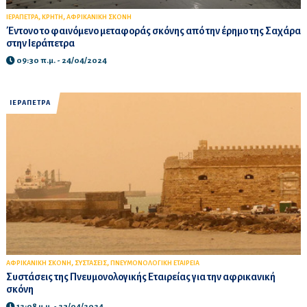
,
,
ΙΕΡΑΠΕΤΡΑ
ΚΡΗΤΗ
ΑΦΡΙΚΑΝΙΚΗ ΣΚΟΝΗ
Έντονο το φαινόμενο μεταφοράς σκόνης από την έρημο της Σαχάρα
στην Ιεράπετρα
09:30 π.μ. - 24/04/2024
ΙΕΡΑΠΕΤΡΑ
,
,
ΑΦΡΙΚΑΝΙΚΗ ΣΚΟΝΗ
ΣΥΣΤΑΣΕΙΣ
ΠΝΕΥΜΟΝΟΛΟΓΙΚΗ ΕΤΑΙΡΕΙΑ
Συστάσεις της Πνευμονολογικής Εταιρείας για την αφρικανική
σκόνη
12:08 μ.μ. - 23/04/2024