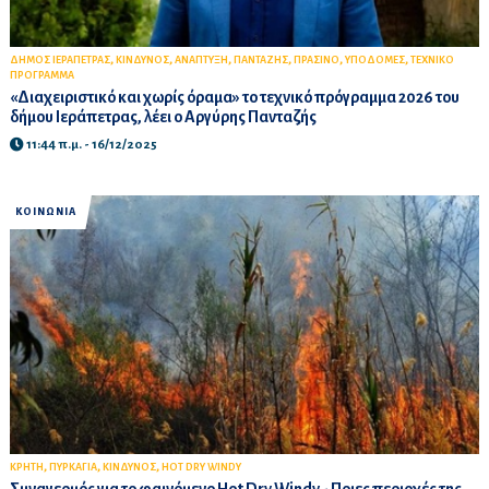
,
,
,
,
,
,
ΔΗΜΟΣ ΙΕΡΑΠΕΤΡΑΣ
ΚΙΝΔΥΝΟΣ
ΑΝΑΠΤΥΞΗ
ΠΑΝΤΑΖΗΣ
ΠΡΑΣΙΝΟ
ΥΠΟΔΟΜΕΣ
ΤΕΧΝΙΚΟ
ΠΡΟΓΡΑΜΜΑ
«Διαχειριστικό και χωρίς όραμα» το τεχνικό πρόγραμμα 2026 του
δήμου Ιεράπετρας, λέει ο Αργύρης Πανταζής
11:44 π.μ. - 16/12/2025
ΚΟΙΝΩΝΙΑ
,
,
,
ΚΡΗΤΗ
ΠΥΡΚΑΓΙΑ
ΚΙΝΔΥΝΟΣ
HOT DRY WINDY