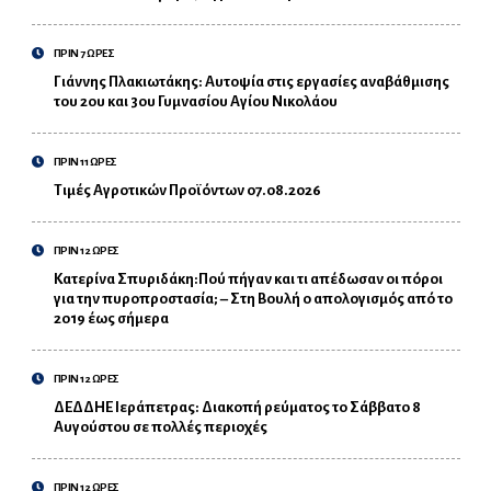
ΠΡΙΝ 7 ΩΡΕΣ
Γιάννης Πλακιωτάκης: Αυτοψία στις εργασίες αναβάθμισης
του 2ου και 3ου Γυμνασίου Αγίου Νικολάου
ΠΡΙΝ 11 ΩΡΕΣ
Τιμές Αγροτικών Προϊόντων 07.08.2026
ΠΡΙΝ 12 ΩΡΕΣ
Κατερίνα Σπυριδάκη:Πού πήγαν και τι απέδωσαν οι πόροι
για την πυροπροστασία; – Στη Βουλή ο απολογισμός από το
2019 έως σήμερα
ΠΡΙΝ 12 ΩΡΕΣ
ΔΕΔΔΗΕ Ιεράπετρας: Διακοπή ρεύματος το Σάββατο 8
Αυγούστου σε πολλές περιοχές
ΠΡΙΝ 12 ΩΡΕΣ