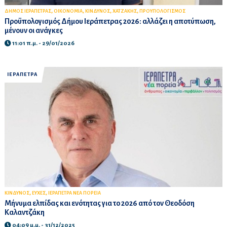
,
,
,
,
ΔΗΜΟΣ ΙΕΡΑΠΕΤΡΑΣ
ΟΙΚΟΝΟΜΙΑ
ΚΙΝΔΥΝΟΣ
ΧΑΤΖΑΚΗΣ
ΠΡΟΥΠΟΛΟΓΙΣΜΟΣ
Προϋπολογισμός Δήμου Ιεράπετρας 2026: αλλάζει η αποτύπωση,
μένουν οι ανάγκες
11:01 π.μ. - 29/01/2026
ΙΕΡΑΠΕΤΡΑ
,
,
ΚΙΝΔΥΝΟΣ
ΕΥΧΕΣ
ΙΕΡΑΠΕΤΡΑ ΝΕΑ ΠΟΡΕΙΑ
Μήνυμα ελπίδας και ενότητας για το 2026 από τον Θεοδόση
Καλαντζάκη
04:09 μ.μ. - 31/12/2025