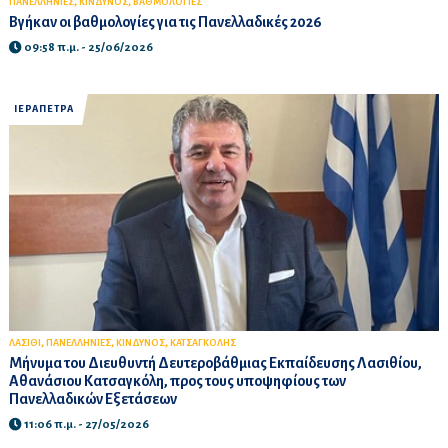
,
,
ΠΑΝΕΛΛΗΝΙΕΣ
ΚΙΝΔΥΝΟΣ
ΒΑΘΜΟΛΟΓΙΕΣ
Βγήκαν οι βαθμολογίες για τις Πανελλαδικές 2026
09:58 π.μ. - 25/06/2026
ΙΕΡΑΠΕΤΡΑ
,
,
,
ΛΑΣΙΘΙ
ΠΑΝΕΛΛΗΝΙΕΣ
ΚΙΝΔΥΝΟΣ
ΚΑΤΣΑΓΚΟΛΗΣ
Μήνυμα του Διευθυντή Δευτεροβάθμιας Εκπαίδευσης Λασιθίου,
Αθανάσιου Κατσαγκόλη, προς τους υποψηφίους των
Πανελλαδικών Εξετάσεων
11:06 π.μ. - 27/05/2026