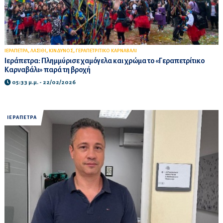
,
,
,
ΙΕΡΑΠΕΤΡΑ
ΛΑΣΙΘΙ
ΚΙΝΔΥΝΟΣ
ΓΕΡΑΠΕΤΡΙΤΙΚΟ ΚΑΡΝΑΒΑΛΙ
Ιεράπετρα: Πλημμύρισε χαμόγελα και χρώμα το «Γεραπετρίτικο
Καρναβάλι» παρά τη βροχή
05:33 μ.μ. - 22/02/2026
ΙΕΡΑΠΕΤΡΑ