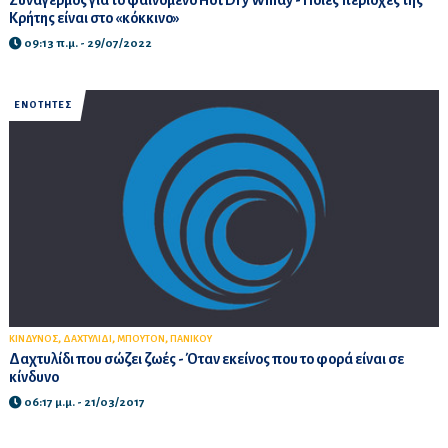
Συναγερμός για το φαινόμενο Hot Dry Windy - Ποιες περιοχές της
Κρήτης είναι στο «κόκκινο»
09:13 π.μ. - 29/07/2022
ΕΝΟΤΗΤΕΣ
,
,
,
ΚΙΝΔΥΝΟΣ
ΔΑΧΤΥΛΙΔΙ
ΜΠΟΥΤΟΝ
ΠΑΝΙΚΟΥ
Δαχτυλίδι που σώζει ζωές - Όταν εκείνος που το φορά είναι σε
κίνδυνο
06:17 μ.μ. - 21/03/2017