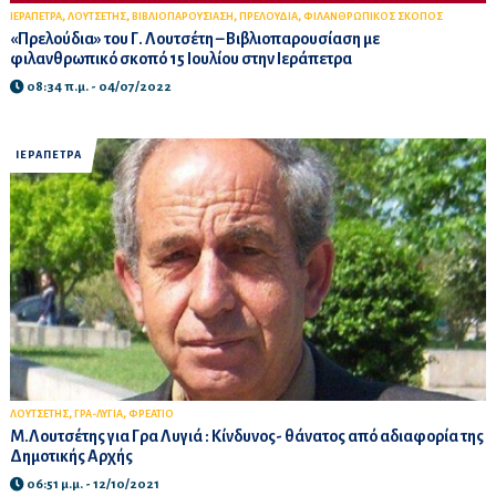
,
,
,
,
ΙΕΡΑΠΕΤΡΑ
ΛΟΥΤΣΕΤΗΣ
ΒΙΒΛΙΟΠΑΡΟΥΣΙΑΣΗ
ΠΡΕΛΟΥΔΙΑ
ΦΙΛΑΝΘΡΩΠΙΚΟΣ ΣΚΟΠΟΣ
«Πρελούδια» του Γ. Λουτσέτη – Βιβλιοπαρουσίαση με
φιλανθρωπικό σκοπό 15 Ιουλίου στην Ιεράπετρα
08:34 π.μ. - 04/07/2022
ΙΕΡΑΠΕΤΡΑ
,
,
ΛΟΥΤΣΕΤΗΣ
ΓΡΑ-ΛΥΓΙΑ
ΦΡΕΑΤΙΟ
Μ.Λουτσέτης για Γρα Λυγιά : Κίνδυνος- θάνατος από αδιαφορία της
Δημοτικής Αρχής
06:51 μ.μ. - 12/10/2021