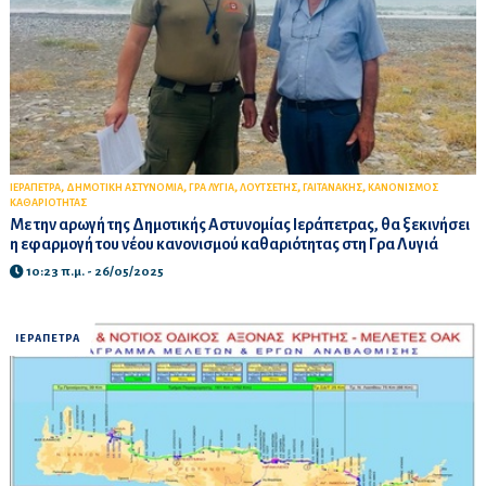
,
,
,
,
,
ΙΕΡΑΠΕΤΡΑ
ΔΗΜΟΤΙΚΗ ΑΣΤΥΝΟΜΙΑ
ΓΡΑ ΛΥΓΙΑ
ΛΟΥΤΣΕΤΗΣ
ΓΑΙΤΑΝΑΚΗΣ
ΚΑΝΟΝΙΣΜΟΣ
ΚΑΘΑΡΙΟΤΗΤΑΣ
Με την αρωγή της Δημοτικής Αστυνομίας Ιεράπετρας, θα ξεκινήσει
η εφαρμογή του νέου κανονισμού καθαριότητας στη Γρα Λυγιά
10:23 π.μ. - 26/05/2025
ΙΕΡΑΠΕΤΡΑ