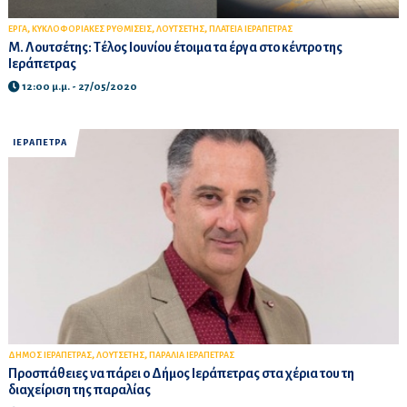
,
,
,
ΕΡΓΑ
ΚΥΚΛΟΦΟΡΙΑΚΕΣ ΡΥΘΜΙΣΕΙΣ
ΛΟΥΤΣΕΤΗΣ
ΠΛΑΤΕΙΑ ΙΕΡΑΠΕΤΡΑΣ
Μ. Λουτσέτης: Τέλος Ιουνίου έτοιμα τα έργα στο κέντρο της
Ιεράπετρας
12:00 μ.μ. - 27/05/2020
ΙΕΡΑΠΕΤΡΑ
,
,
ΔΗΜΟΣ ΙΕΡΑΠΕΤΡΑΣ
ΛΟΥΤΣΕΤΗΣ
ΠΑΡΑΛΙΑ ΙΕΡΑΠΕΤΡΑΣ
Προσπάθειες να πάρει ο Δήμος Ιεράπετρας στα χέρια του τη
διαχείριση της παραλίας