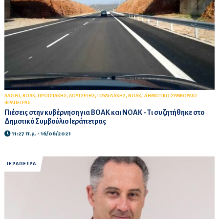
,
,
,
,
,
,
ΛΑΣΙΘΙ
ΒΟΑΚ
ΠΡΟΙΣΤΑΚΗΣ
ΛΟΥΤΣΕΤΗΣ
ΓΟΥΛΙΔΑΚΗΣ
ΝΟΑΚ
ΔΗΜΟΤΙΚΟ ΣΥΜΒΟΥΛΙΟ
ΙΕΡΑΠΕΤΡΑΣ
Πιέσεις στην κυβέρνηση για ΒΟΑΚ και ΝΟΑΚ - Τι συζητήθηκε στο
Δημοτικό Συμβούλιο Ιεράπετρας
11:27 π.μ. - 16/06/2021
ΙΕΡΑΠΕΤΡΑ