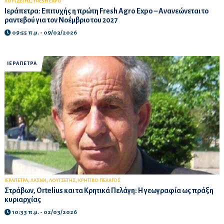
,
ΛΟΥΤΣΕΤΗΣ
FRESH EXPO
Ιεράπετρα: Επιτυχής η πρώτη Fresh Agro Expo – Ανανεώνεται το
ραντεβού για τον Νοέμβριο του 2027
09:55 π.μ. - 09/03/2026
ΙΕΡΑΠΕΤΡΑ
,
,
,
ΙΕΡΑΠΕΤΡΑ
ΛΑΣΙΘΙ
ΛΟΥΤΣΕΤΗΣ
ΚΡΗΤΙΚΟ ΠΕΛΑΓΟΣ
Στράβων, Ortelius και τα Κρητικά Πελάγη: Η γεωγραφία ως πράξη
κυριαρχίας
10:33 π.μ. - 02/03/2026