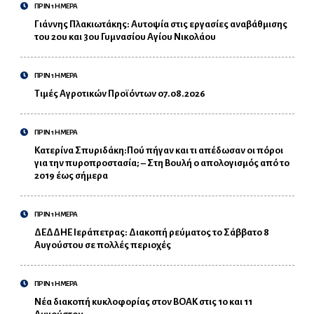
ΠΡΙΝ 1 ΗΜΕΡΑ
Γιάννης Πλακιωτάκης: Αυτοψία στις εργασίες αναβάθμισης
του 2ου και 3ου Γυμνασίου Αγίου Νικολάου
ΠΡΙΝ 1 ΗΜΕΡΑ
Τιμές Αγροτικών Προϊόντων 07.08.2026
ΠΡΙΝ 1 ΗΜΕΡΑ
Κατερίνα Σπυριδάκη:Πού πήγαν και τι απέδωσαν οι πόροι
για την πυροπροστασία; – Στη Βουλή ο απολογισμός από το
2019 έως σήμερα
ΠΡΙΝ 1 ΗΜΕΡΑ
ΔΕΔΔΗΕ Ιεράπετρας: Διακοπή ρεύματος το Σάββατο 8
Αυγούστου σε πολλές περιοχές
ΠΡΙΝ 1 ΗΜΕΡΑ
Νέα διακοπή κυκλοφορίας στον ΒΟΑΚ στις 10 και 11