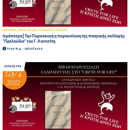
,
,
,
ΙΕΡΑΠΕΤΡΑ
CRETE FOR LIFE
ΛΟΥΤΣΕΤΗΣ
ΠΕΤΑΣΗΣ
Ιεράπετρα| Την Παρασκευή η παρουσίαση της ποιητικής συλλογής
"Πρελούδια" του Γ. Λουτσέτη
11:50 π.μ. - 14/07/2022
ΙΕΡΑΠΕΤΡΑ