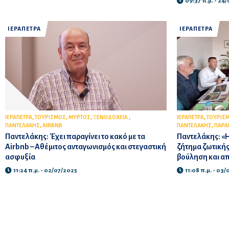
09:37 π.μ. - 24
ΙΕΡΑΠΕΤΡΑ
ΙΕΡΑΠΕΤΡΑ
,
,
,
,
,
ΙΕΡΑΠΕΤΡΑ
ΤΟΥΡΙΣΜΟΣ
ΜΥΡΤΟΣ
ΞΕΝΟΔΟΧΕΙΑ
ΙΕΡΑΠΕΤΡΑ
ΤΟΥΡΙΣ
,
,
ΠΑΝΤΕΛΑΚΗΣ
AIRBNB
ΠΑΝΤΕΛΑΚΗΣ
ΠΑΡ
Παντελάκης: Έχει παραγίνει το κακό με τα
Παντελάκης: «
Airbnb – Αθέμιτος ανταγωνισμός και στεγαστική
ζήτημα ζωτικής
ασφυξία
βούληση και α
11:24 π.μ. - 02/07/2025
11:08 π.μ. - 03