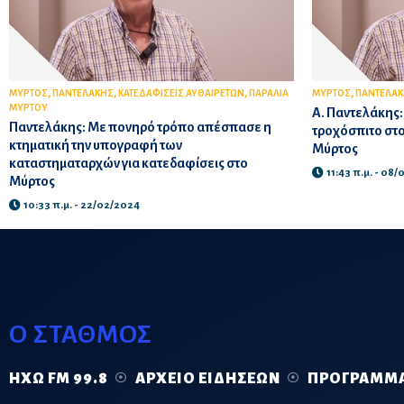
,
,
,
,
ΜΥΡΤΟΣ
ΠΑΝΤΕΛΑΚΗΣ
ΚΑΤΕΔΑΦΙΣΕΙΣ ΑΥΘΑΙΡΕΤΩΝ
ΠΑΡΑΛΙΑ
ΜΥΡΤΟΣ
ΠΑΝΤΕΛΑ
ΜΥΡΤΟΥ
Α. Παντελάκης:
Παντελάκης: Με πονηρό τρόπο απέσπασε η
τροχόσπιτο στ
κτηματική την υπογραφή των
Μύρτος
καταστηματαρχών για κατεδαφίσεις στο
11:43 π.μ. - 08
Μύρτος
10:33 π.μ. - 22/02/2024
Ο ΣΤΑΘΜΟΣ
ΗΧΏ FM 99.8
ΑΡΧΕΊΟ ΕΙΔΉΣΕΩΝ
ΠΡΌΓΡΑΜΜ