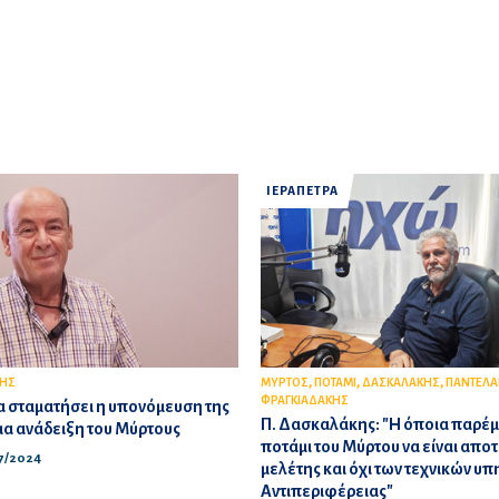
ΙΕΡΑΠΕΤΡΑ
,
,
,
ΚΗΣ
ΜΥΡΤΟΣ
ΠΟΤΑΜΙ
ΔΑΣΚΑΛΑΚΗΣ
ΠΑΝΤΕΛΑ
ΦΡΑΓΚΙΑΔΑΚΗΣ
α σταματήσει η υπονόμευση της
Π. Δασκαλάκης: "Η όποια παρέ
ια ανάδειξη του Μύρτους
ποτάμι του Μύρτου να είναι απο
07/2024
μελέτης και όχι των τεχνικών υπ
Αντιπεριφέρειας"