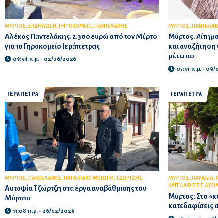
,
,
,
,
ΜΥΡΤΟΣ
ΕΚΔΗΛΩΣΗ
ΓΗΡΟΚΟΜΕΙΟ
ΠΑΝΤΕΛΑΚΗΣ
ΜΥΡΤΟΣ
ΠΑΝΤΕΛΑ
Αλέκος Παντελάκης: 2.300 ευρώ από τον Μύρτο
Μύρτος: Αίτημα
για το Γηροκομείο Ιεράπετρας
και αναζήτηση 
μέτωπο
09:54 π.μ. - 02/06/2026
07:51 π.μ. - 09
ΙΕΡΑΠΕΤΡΑ
ΙΕΡΑΠΕΤΡΑ
,
,
,
,
,
ΜΥΡΤΟΣ
ΠΑΝΤΕΛΑΚΗΣ
ΠΑΡΑΛΙΑΚΟ ΜΕΤΩΠΟ
ΤΖΩΡΤΖΗΣ
ΜΥΡΤΟΣ
ΠΑΡΑΛΙΑ
ΚΑΤΕΔΑΦΙΣΕΙΣ ΑΥΘ
Αυτοψία Τζώρτζη στα έργα αναβάθμισης του
Μύρτος: Στο «κό
Μύρτου
κατεδαφίσεις 
11:08 π.μ. - 26/02/2026