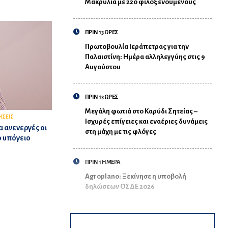
Μακρυλιά με 220 φιλοξενούμενους
ΠΡΙΝ 13 ΩΡΕΣ
Πρωτοβουλία Ιεράπετρας για την
Παλαιστίνη: Ημέρα αλληλεγγύης στις 9
Αυγούστου
ΠΡΙΝ 13 ΩΡΕΣ
Μεγάλη φωτιά στο Καρύδι Σητείας –
ΗΣΕΙΣ
Ισχυρές επίγειες και εναέριες δυνάμεις
 ανενεργές οι
στη μάχη με τις φλόγες
το υπόγειο
ΠΡΙΝ 1 ΗΜΕΡΑ
Agroplano: Ξεκίνησε η υποβολή
δηλώσεων ΟΣΔΕ 2026