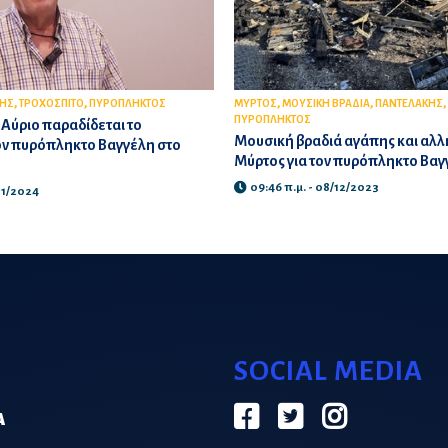
,
,
,
,
,
ΚΗΣ
ΤΡΟΧΟΣΠΙΤΟ
ΠΥΡΟΠΛΗΚΤΟΣ
ΜΥΡΤΟΣ
ΜΟΥΣΙΚΗ ΒΡΑΔΙΑ
ΠΑΝΤΕΛΑΚΗΣ
ΠΥΡΟΠΛΗΚΤΟΣ
 Αύριο παραδίδεται το
Μουσική βραδιά αγάπης και αλλ
ον πυρόπληκτο Βαγγέλη στο
Μύρτος για τον πυρόπληκτο Βαγ
09:46 π.μ. - 08/12/2023
/01/2024
SOCIAL MEDIA
Α