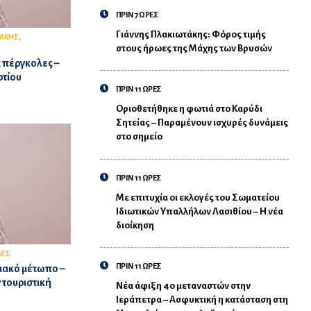
ΠΡΙΝ 7 ΩΡΕΣ
Γιάννης Πλακιωτάκης: Φόρος τιμής
,
ΑΚΗΣ
στους ήρωες της Μάχης των Βρυσών
ς πέργκολες –
ρτίου
ΠΡΙΝ 11 ΩΡΕΣ
Οριοθετήθηκε η φωτιά στο Καρύδι
Σητείας – Παραμένουν ισχυρές δυνάμεις
στο σημείο
ΠΡΙΝ 11 ΩΡΕΣ
Με επιτυχία οι εκλογές του Σωματείου
Ιδιωτικών Υπαλλήλων Λασιθίου – Η νέα
διοίκηση
ΛΕΣ
ΠΡΙΝ 11 ΩΡΕΣ
ιακό μέτωπο –
 τουριστική
Νέα άφιξη 40 μεταναστών στην
Ιεράπετρα – Ασφυκτική η κατάσταση στη