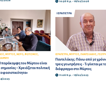
/02/2026
10:56 π.μ. - 16/02/2026
ΙΕΡΑΠΕΤΡΑ
,
,
,
,
,
,
,
ΜΟΣ
ΜΥΡΤΟΣ
ΝΕΡΟ
ΦΩΤΙΣΜΟΣ
ΙΕΡΑΠΕΤΡΑ
ΜΥΡΤΟΣ
ΠΑΝΤΕΛΑΚΗΣ
ΓΕΩΤΡ
ΑΚΑΜΨΗ
Παντελάκης: Πάνω από 30 χρόνια
Η παράκαμψη του Μύρτου είναι
τρεις γεωτρήσεις - Τι γίνεται με 
 σημασίας – Χρειάζεται πολιτική
διάφραγμα στο Μύρτος
ποφασιστικότητα»
11:06 π.μ. - 19/02/2025
/04/2025