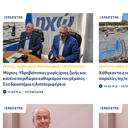
ΙΕΡΑΠΕΤΡΑ
ΙΕΡΑΠΕΤΡΑ
,
,
,
,
,
ΜΥΡΤΟΣ
ΠΑΝΤΕΛΑΚΗΣ
ΦΡΑΓΚΙΑΔΑΚΗΣ
ΥΔΡΟΒΙΟΤΟΠΟΣ
ΙΕΡΑΠΕΤΡΑ
ΑΜΕΑ
Π
Μύρτος: Υδροβιότοπος χωρίς ίχνος ζωής και
Χάθηκαν τα 4 se
κανένα περιθώριο καθαρισμού του ρέματος -
παραλίες της Ι
Στα δικαστήρια η Αντιπεριφέρεια
10:55 π.μ. - 27
11:36 π.μ. - 01/04/2024
ΙΕΡΑΠΕΤΡΑ
ΙΕΡΑΠΕΤΡΑ