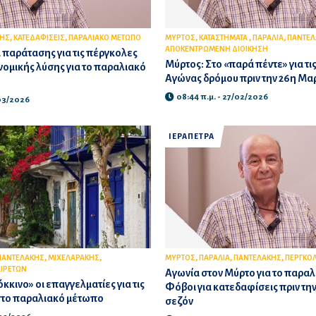
,
,
,
,
,
ΚΗΣ
ΚΑΤΕΔΑΦΙΣΕΙΣ
ΠΑΡΑΛΙΑΚΟ ΜΕΤΩΠΟ
ΜΥΡΤΟΣ
ΚΑΤΑΣΤΗΜΑΤΑ
ΠΑΡΑΛΙΑ
ΠΑΝΤΕΛ
ΑΠΟΚΕΝΤΡΩΜΕΝΗ ΔΙΟΙΚΗΣΗ
 παράτασης για τις πέργκολες
Μύρτος: Στο «παρά πέντε» για τι
νομικής λύσης για το παραλιακό
Αγώνας δρόμου πριν την 26η Μα
08:44 π.μ. - 27/02/2026
/03/2026
ΙΕΡΑΠΕΤΡΑ
,
,
,
,
,
ΠΑΝΤΕΛΑΚΗΣ
ΜΙΧΕΛΑΡΑΚΗΣ
ΜΥΡΤΟΣ
ΠΑΡΑΛΙΑ
ΠΑΝΤΕΛΑΚΗΣ
ΠΕΡΓΚΟ
ΑΙΡΕΤΩΝ
Αγωνία στον Μύρτο για το παραλ
κκινο» οι επαγγελματίες για τις
Φόβοι για κατεδαφίσεις πριν την
στο παραλιακό μέτωπο
σεζόν