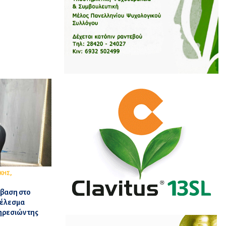
,
ΚΗΣ
μβαση στο
τέλεσμα
ηρεσιών της