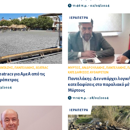
11:46 π.μ. - 02/04/2024
ΙΕΡΑΠΕΤΡΑ
,
,
,
,
,
ΑΝΤΑΖΗΣ
ΠΑΝΤΕΛΑΚΗΣ
SEATRAC
ΜΥΡΤΟΣ
ΑΝΔΡΟΥΛΑΚΗΣ
ΠΑΝΤΕΛΑΚΗΣ
Π
ΚΑΤΕΔΑΦΙΣΕΙΣ ΑΥΘΑΙΡΕΤΩΝ
atracs για ΑμεΑ από τις
Παντελάκης: Δεν υπάρχει λογική
εράπετρας
κατεδαφίσεις στο παραλιακό μ
/03/2024
Μύρτους
11:14 π.μ. - 28/02/2024
ΙΕΡΑΠΕΤΡΑ