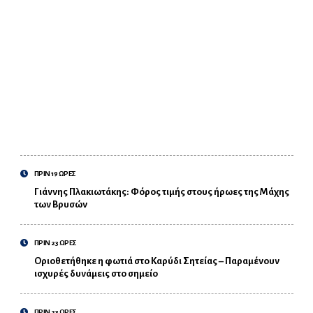
ΠΡΙΝ 19 ΩΡΕΣ
Γιάννης Πλακιωτάκης: Φόρος τιμής στους ήρωες της Μάχης
των Βρυσών
ΠΡΙΝ 23 ΩΡΕΣ
Οριοθετήθηκε η φωτιά στο Καρύδι Σητείας – Παραμένουν
ισχυρές δυνάμεις στο σημείο
ΠΡΙΝ 23 ΩΡΕΣ