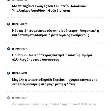
Με επιτυχία οι εκλογές του Σωματείου Ιδιωτικών
Υπαλλήλων Λασιθίου – Η νέα διοίκηση
ΠΡΙΝ 23 ΩΡΕΣ
Νέα άφιξη 40 μεταναστών στην Ιεράπετρα – Ασφυκτική η
κατάσταση στη Μακρυλιά με 220 φιλοξενούμενους
ΠΡΙΝ 1 ΗΜΕΡΑ
Πρωτοβουλία Ιεράπετρας για την Παλαιστίνη: Ημέρα
αλληλεγγύης στις 9 Αυγούστου
ΠΡΙΝ 1 ΗΜΕΡΑ
Μεγάλη φωτιά στο Καρύδι Σητείας – Ισχυρές επίγειες και
εναέριες δυνάμεις στη μάχη με τις φλόγες
ΠΡΙΝ 1 ΗΜΕΡΑ
Agroplano: Ξεκίνησε η υποβολή δηλώσεων ΟΣΔΕ 2026