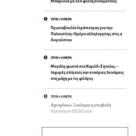
Μακρυλιά με 220 φιλοξενούμενους
ΠΡΙΝ 1 ΗΜΕΡΑ
Πρωτοβουλία Ιεράπετρας για την
Παλαιστίνη: Ημέρα αλληλεγγύης στις 9
Αυγούστου
ΠΡΙΝ 1 ΗΜΕΡΑ
Μεγάλη φωτιά στο Καρύδι Σητείας –
Ισχυρές επίγειες και εναέριες δυνάμεις
στη μάχη με τις φλόγες
ΠΡΙΝ 1 ΗΜΕΡΑ
Agroplano: Ξεκίνησε η υποβολή
δηλώσεων ΟΣΔΕ 2026