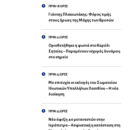
ΠΡΙΝ 18 ΩΡΕΣ
Γιάννης Πλακιωτάκης: Φόρος τιμής
στους ήρωες της Μάχης των Βρυσών
ΠΡΙΝ 22 ΩΡΕΣ
Οριοθετήθηκε η φωτιά στο Καρύδι
Σητείας – Παραμένουν ισχυρές δυνάμεις
στο σημείο
ΠΡΙΝ 23 ΩΡΕΣ
Με επιτυχία οι εκλογές του Σωματείου
Ιδιωτικών Υπαλλήλων Λασιθίου – Η νέα
διοίκηση
ΠΡΙΝ 23 ΩΡΕΣ
Νέα άφιξη 40 μεταναστών στην
Ιεράπετρα – Ασφυκτική η κατάσταση στη