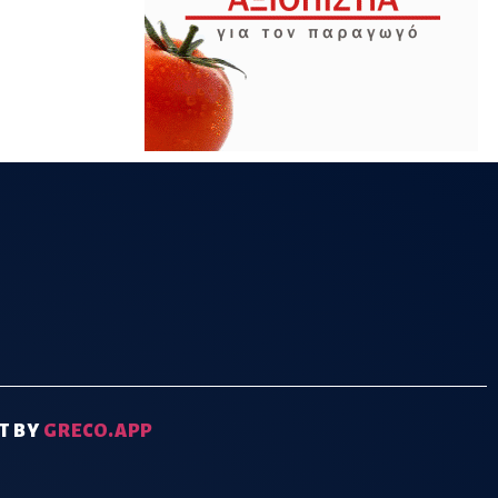
T BY
GRECO.APP