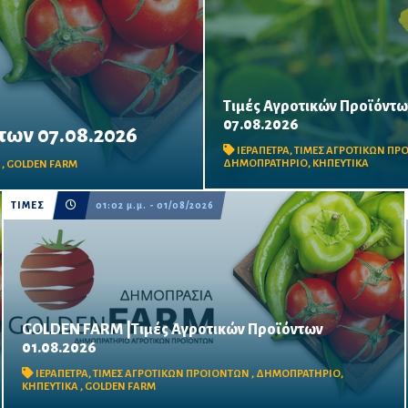
Τιμές Αγροτικών Προϊόντω
07.08.2026
ων 07.08.2026
Δείτε τις σημερινές τιμές του
δημοπρατηρίου
ΙΕΡΑΠΕΤΡΑ
,
ΤΙΜΕΣ ΑΓΡΟΤΙΚΩΝ Π
ΔΗΜΟΠΡΑΤΗΡΙΟ
,
ΚΗΠΕΥΤΙΚΑ
Α
,
GOLDEN FARM
ΤΙΜΕΣ
01:02 μ.μ. - 01/08/2026
GOLDEN FARM |Τιμές Αγροτικών Προϊόντων
01.08.2026
Δείτε τις σημερινές τιμές του δημοπρατηρίου
ΙΕΡΑΠΕΤΡΑ
,
ΤΙΜΕΣ ΑΓΡΟΤΙΚΩΝ ΠΡΟΙΟΝΤΩΝ
,
ΔΗΜΟΠΡΑΤΗΡΙΟ
,
ΚΗΠΕΥΤΙΚΑ
,
GOLDEN FARM