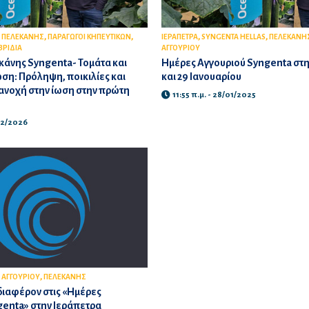
,
,
,
,
,
ΠΕΛΕΚΑΝΗΣ
ΠΑΡΑΓΩΓΟΙ ΚΗΠΕΥΤΙΚΩΝ
ΙΕΡΑΠΕΤΡΑ
SYNGENTA HELLAS
ΠΕΛΕΚΑΝΗ
ΒΡΙΔΙΑ
ΑΓΓΟΥΡΙΟΥ
κάνης Syngenta- Τομάτα και
Ημέρες Αγγουριού Syngenta στη
ση: Πρόληψη, ποικιλίες και
και 29 Ιανουαρίου
ανοχή στην ίωση στην πρώτη
11:55 π.μ. - 28/01/2025
/02/2026
,
 ΑΓΓΟΥΡΙΟΥ
ΠΕΛΕΚΑΝΗΣ
διαφέρον στις «Ημέρες
genta» στην Ιεράπετρα