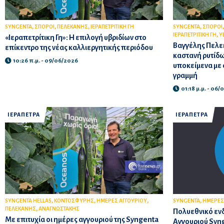
,
,
,
,
SYNGENTA
ΣΠΟΡΟΙ
ΠΕΛΕΚΑΝΗΣ
ΙΕΡΑΠΕΤΡΙΤΙΚΗ ΓΗ
SYNGENTA
ΣΠΟΡΟΙ
,
ΙΕΡΑΠΕΤΡΙΤΙΚΗ ΓΗ
Υ
«Ιεραπετρίτικη Γη»: Η επιλογή υβριδίων στο
Βαγγέλης Πελε
επίκεντρο της νέας καλλιεργητικής περιόδου
καστανή ρυτίδω
10:26 π.μ. - 09/06/2026
υποκείμενα με 
γραμμή
01:18 μ.μ. - 06
ΙΕΡΑΠΕΤΡΑ
ΙΕΡΑΠΕΤΡΑ
,
,
,
,
SYNGENTA HELLAS
ΚΟΝΤΟΣΦΥΡΗΣ
ΗΜΕΡΕΣ ΑΓΓΟΥΡΙΟΥ
SYNGENTA
ΗΜΕΡΕΣ
,
ΠΕΛΕΚΑΝΗΣ
ΑΝΑΓΝΩΣΤΑΚΗΣ
Πολυεθνικό εν
Με επιτυχία οι ημέρες αγγουριού της Syngenta
Αγγουριού Syn