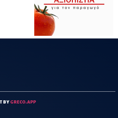
T BY
GRECO.APP