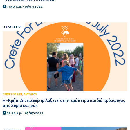
11:50 π.μ. - 14/07/2022
ΙΕΡΑΠΕΤΡΑ
,
CRETE FOR LIFE
ΑΝΤΩΝΟΥ
Η «Kρήτη Δίνει Ζωή» φιλοξενεί στην Ιεράπετρα παιδιά πρόσφυγες
από Συρία και Ιράκ
12:30 μ.μ. - 07/07/2022