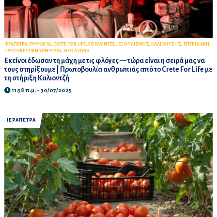
,
,
,
,
,
,
,
ΙΕΡΑΠΕΤΡΑ
ΠΥΡΚΑΓΙΑ
CRETE FOR LIFE
ΕΘΕΛΟΝΤΕΣ
ΕΞΟΠΛΙΣΜΟΣ
ΚΑΛΙΟΝΤΖΗΣ
ΣΠΥΡΙΔΑΚΗ
,
ΠΥΡΟΣΒΕΣΤΙΚΗ ΥΠΗΡΕΣΙΑ
ΘΕΟΔΟΥΛΗ
Εκείνοι έδωσαν τη μάχη με τις φλόγες — τώρα είναι η σειρά μας να
τους στηρίξουμε | Πρωτοβουλία ανθρωπιάς από το Crete For Life με
τη στήριξη Καλιοντζή
11:58 π.μ. - 30/07/2025
ΙΕΡΑΠΕΤΡΑ