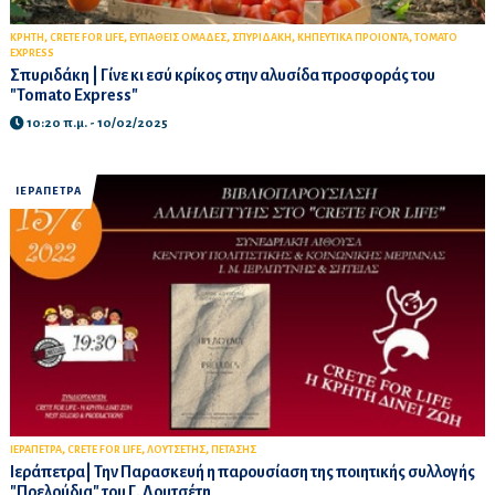
,
,
,
,
,
ΚΡΗΤΗ
CRETE FOR LIFE
ΕΥΠΑΘΕΙΣ ΟΜΑΔΕΣ
ΣΠΥΡΙΔΑΚΗ
ΚΗΠΕΥΤΙΚΑ ΠΡΟΙΟΝΤΑ
TOMATO
EXPRESS
Σπυριδάκη | Γίνε κι εσύ κρίκος στην αλυσίδα προσφοράς του
"Tomato Express"
10:20 π.μ. - 10/02/2025
ΙΕΡΑΠΕΤΡΑ
,
,
,
ΙΕΡΑΠΕΤΡΑ
CRETE FOR LIFE
ΛΟΥΤΣΕΤΗΣ
ΠΕΤΑΣΗΣ
Ιεράπετρα| Την Παρασκευή η παρουσίαση της ποιητικής συλλογής
"Πρελούδια" του Γ. Λουτσέτη