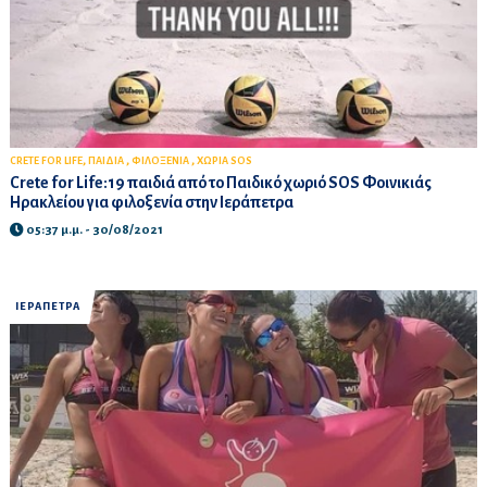
,
,
,
CRETE FOR LIFE
ΠΑΙΔΙΑ
ΦΙΛΟΞΕΝΙΑ
ΧΩΡΙΑ SOS
Crete for Life:19 παιδιά από το Παιδικό χωριό SOS Φοινικιάς
Ηρακλείου για φιλοξενία στην Ιεράπετρα
05:37 μ.μ. - 30/08/2021
ΙΕΡΑΠΕΤΡΑ