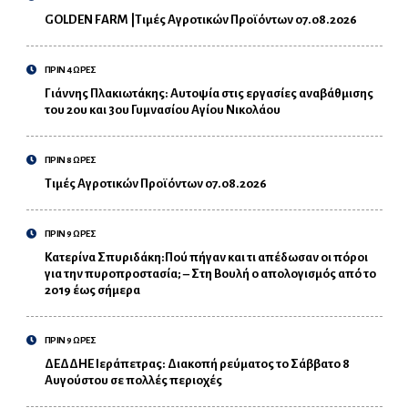
GOLDEN FARM |Τιμές Αγροτικών Προϊόντων 07.08.2026
ΠΡΙΝ 4 ΩΡΕΣ
Γιάννης Πλακιωτάκης: Αυτοψία στις εργασίες αναβάθμισης
του 2ου και 3ου Γυμνασίου Αγίου Νικολάου
ΠΡΙΝ 8 ΩΡΕΣ
Τιμές Αγροτικών Προϊόντων 07.08.2026
ΠΡΙΝ 9 ΩΡΕΣ
Κατερίνα Σπυριδάκη:Πού πήγαν και τι απέδωσαν οι πόροι
για την πυροπροστασία; – Στη Βουλή ο απολογισμός από το
2019 έως σήμερα
ΠΡΙΝ 9 ΩΡΕΣ
ΔΕΔΔΗΕ Ιεράπετρας: Διακοπή ρεύματος το Σάββατο 8
Αυγούστου σε πολλές περιοχές