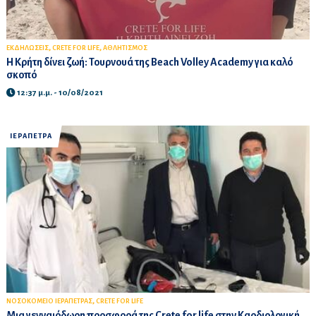
,
,
ΕΚΔΗΛΩΣΕΙΣ
CRETE FOR LIFE
ΑΘΛΗΤΙΣΜΟΣ
Η Κρήτη δίνει ζωή: Τουρνουά της Beach Volley Academy για καλό
σκοπό
12:37 μ.μ. - 10/08/2021
ΙΕΡΑΠΕΤΡΑ
,
ΝΟΣΟΚΟΜΕΙΟ ΙΕΡΑΠΕΤΡΑΣ
CRETE FOR LIFE
Μια γενναιόδωρη προσφορά της Crete for life στην Καρδιολογική