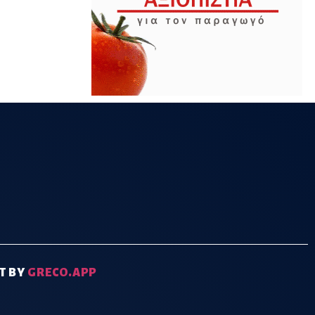
T BY
GRECO.APP