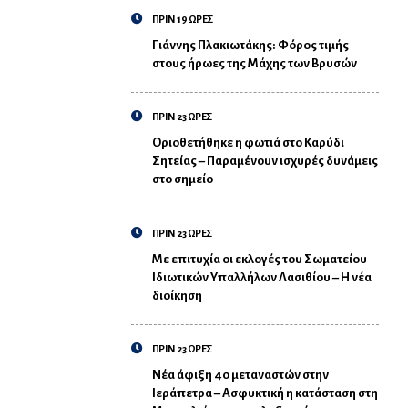
ΠΡΙΝ 19 ΩΡΕΣ
Γιάννης Πλακιωτάκης: Φόρος τιμής
στους ήρωες της Μάχης των Βρυσών
ΠΡΙΝ 23 ΩΡΕΣ
Οριοθετήθηκε η φωτιά στο Καρύδι
Σητείας – Παραμένουν ισχυρές δυνάμεις
στο σημείο
ΠΡΙΝ 23 ΩΡΕΣ
Με επιτυχία οι εκλογές του Σωματείου
Ιδιωτικών Υπαλλήλων Λασιθίου – Η νέα
διοίκηση
ΠΡΙΝ 23 ΩΡΕΣ
Νέα άφιξη 40 μεταναστών στην
Ιεράπετρα – Ασφυκτική η κατάσταση στη