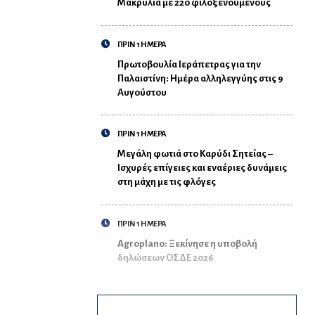
Μακρυλιά με 220 φιλοξενούμενους
ΠΡΙΝ 1 ΗΜΕΡΑ
Πρωτοβουλία Ιεράπετρας για την
Παλαιστίνη: Ημέρα αλληλεγγύης στις 9
Αυγούστου
ΠΡΙΝ 1 ΗΜΕΡΑ
Μεγάλη φωτιά στο Καρύδι Σητείας –
Ισχυρές επίγειες και εναέριες δυνάμεις
στη μάχη με τις φλόγες
ΠΡΙΝ 1 ΗΜΕΡΑ
Agroplano: Ξεκίνησε η υποβολή
δηλώσεων ΟΣΔΕ 2026