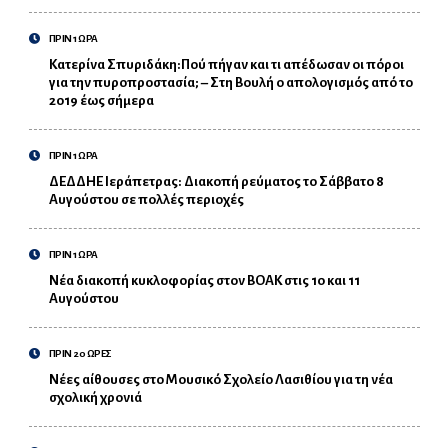
ΠΡΙΝ 1 ΩΡΑ
Κατερίνα Σπυριδάκη:Πού πήγαν και τι απέδωσαν οι πόροι
για την πυροπροστασία; – Στη Βουλή ο απολογισμός από το
2019 έως σήμερα
ΠΡΙΝ 1 ΩΡΑ
ΔΕΔΔΗΕ Ιεράπετρας: Διακοπή ρεύματος το Σάββατο 8
Αυγούστου σε πολλές περιοχές
ΠΡΙΝ 1 ΩΡΑ
Νέα διακοπή κυκλοφορίας στον ΒΟΑΚ στις 10 και 11
Αυγούστου
ΠΡΙΝ 20 ΩΡΕΣ
Νέες αίθουσες στο Μουσικό Σχολείο Λασιθίου για τη νέα
σχολική χρονιά