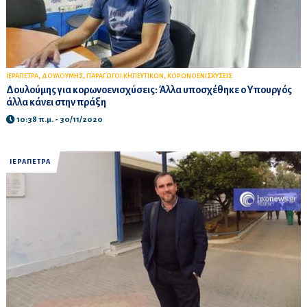
,
,
,
ΙΕΡΑΠΕΤΡΑ
ΔΟΥΛΟΥΜΗΣ
ΠΑΡΑΓΩΓΟΙ ΚΗΠΕΥΤΙΚΩΝ
ΚΟΡΩΝΟΕΝΙΣΧΥΣΕΙΣ
Δουλούμης για κορωνοενισχύσεις: Άλλα υποσχέθηκε ο Υπουργός
άλλα κάνει στην πράξη
10:38 π.μ. - 30/11/2020
ΙΕΡΑΠΕΤΡΑ