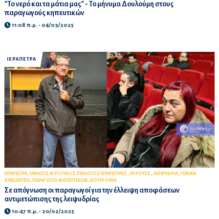
"Το νερό και τα μάτια μας" - Το μήνυμα Δουλούμη στους
παραγωγούς κηπευτικών
11:08 π.μ. - 04/03/2025
ΙΕΡΑΠΕΤΡΑ
,
,
,
,
ΙΕΡΑΠΕΤΡΑ
ΕΝΙΑΙΟΣ ΑΓΡΟΤΙΚΟΣ ΣΥΛΛΟΓΟΣ ΙΕΡΑΠΕΤΡΑΣ
ΑΓΡΟΤΕΣ
ΛΕΙΨΥΔΡΙΑ
ΓΕΝΙΚΗ
,
,
ΣΥΝΕΛΕΥΣΗ
ΠΑΡΑΓΩΓΟΙ ΚΗΠΕΥΤΙΚΩΝ
ΚΟΥΤΡΟΥΛΗ
Σε απόγνωση οι παραγωγοί για την έλλειψη αποφάσεων
αντιμετώπισης της λειψυδρίας
10:47 π.μ. - 20/02/2025