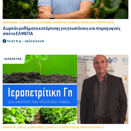
,
,
,
,
,
ΜΑΘΗΜΑΤΑ
ΓΕΩΠΟΝΟΙ
ΡΟΔΙΤΑΚΗΣ
ΚΑΤΑΡΤΙΣΗ
ΕΛΜΕΠΑ
ΠΑΡΑΓΩΓΟΙ ΚΗΠΕΥΤΙΚΩΝ
Δωρεάν μαθήματα κατάρτισης για γεωπόνους και παραγωγούς
από το ΕΛΜΕΠΑ
10:51 π.μ. - 05/02/2026
ΙΕΡΑΠΕΤΡΑ
,
,
,
,
ΙΕΡΑΠΕΤΡΑ
ΝΕΡΟ
ΔΟΥΛΟΥΜΗΣ
ΠΑΡΑΓΩΓΟΙ ΚΗΠΕΥΤΙΚΩΝ
ΙΕΡΑΠΕΤΡΙΤΙΚΗ ΓΗ